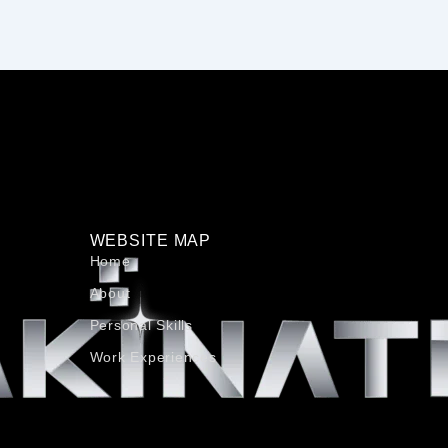
WEBSITE MAP
Home
About
Personal Skills​
Work Experiences