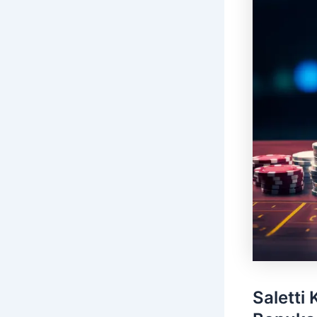
Saletti