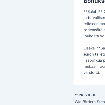
Bonuks
**Saletti** 
ja turvalli
erikseen ma
todennäköise
joukosta vo
Lisäksi **Sa
euron tallet
lisäpotkua 
mukaan lukie
viihdettä.
PREVIOUS