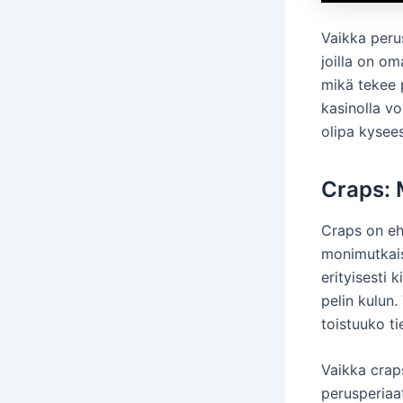
Vaikka perus
joilla on o
mikä tekee p
kasinolla vo
olipa kysee
Craps: 
Craps on eh
monimutkais
erityisesti 
pelin kulun.
toistuuko ti
Vaikka crap
perusperiaa