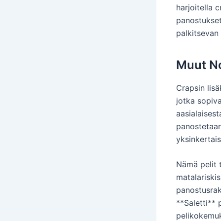
harjoitella 
panostukset 
palkitsevan 
Muut No
Crapsin lis
jotka sopiv
aasialaisest
panostetaan 
yksinkertai
Nämä pelit t
matalariskis
panostusrake
**Saletti** 
pelikokemuks