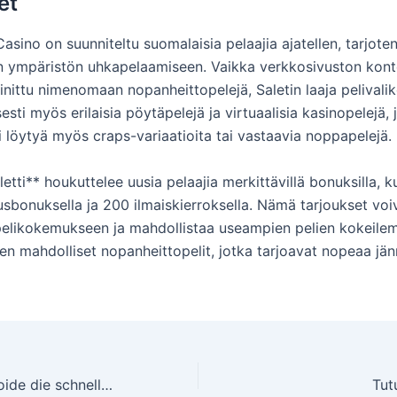
et
Casino on suunniteltu suomalaisia pelaajia ajatellen, tarjot
sen ympäristön uhkapelaamiseen. Vaikka verkkosivuston kont
inittu nimenomaan nopanheittopelejä, Saletin laaja pelivali
sti myös erilaisia pöytäpelejä ja virtuaalisia kasinopelejä, 
i löytyä myös craps-variaatioita tai vastaavia noppapelejä.
letti** houkuttelee uusia pelaajia merkittävillä bonuksilla, 
usbonuksella ja 200 ilmaiskierroksella. Nämä tarjoukset voi
pelikokemukseen ja mahdollistaa useampien pelien kokeilem
n mahdolliset nopanheittopelit, jotka tarjoavat nopeaa jänn
Wie fördern Steroide die schnelle Erholung von sportlicher Anstrengung?