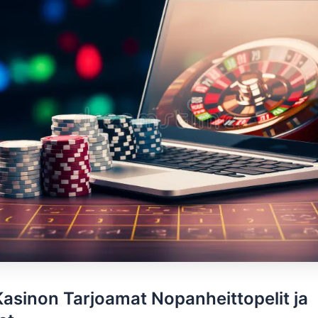
 Kasinon Tarjoamat Nopanheittopelit ja