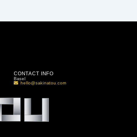
CONTACT INFO
Basel
hello@sakinatou.com