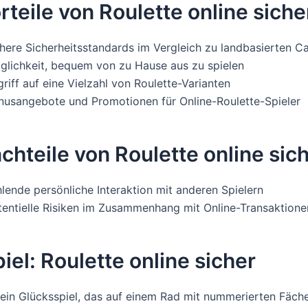
rteile von Roulette online siche
here Sicherheitsstandards im Vergleich zu landbasierten C
glichkeit, bequem von zu Hause aus zu spielen
riff auf eine Vielzahl von Roulette-Varianten
nusangebote und Promotionen für Online-Roulette-Spieler
chteile von Roulette online sic
lende persönliche Interaktion mit anderen Spielern
tentielle Risiken im Zusammenhang mit Online-Transaktione
iel: Roulette online sicher
t ein Glücksspiel, das auf einem Rad mit nummerierten Fäche