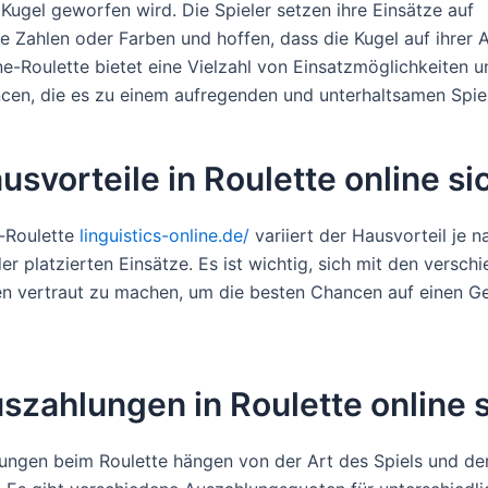
 Kugel geworfen wird. Die Spieler setzen ihre Einsätze auf
e Zahlen oder Farben und hoffen, dass die Kugel auf ihrer 
ine-Roulette bietet eine Vielzahl von Einsatzmöglichkeiten u
en, die es zu einem aufregenden und unterhaltsamen Spie
usvorteile in Roulette online si
-Roulette
linguistics-online.de/
variiert der Hausvorteil je n
er platzierten Einsätze. Es ist wichtig, sich mit den versch
n vertraut zu machen, um die besten Chancen auf einen G
szahlungen in Roulette online 
ungen beim Roulette hängen von der Art des Spiels und der