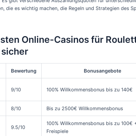
. Es gibt verschiedene Auszahlungsquoten für unterschiedli
n, die es wichtig machen, die Regeln und Strategien des Sp
sten Online-Casinos für Roulet
 sicher
Bewertung
Bonusangebote
9/10
100% Willkommensbonus bis zu 140€
8/10
Bis zu 2500€ Willkommensbonus
100% Willkommensbonus bis zu 100€ 
9.5/10
Freispiele