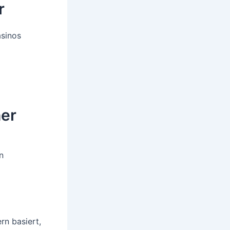
r
asinos
her
n
rn basiert,