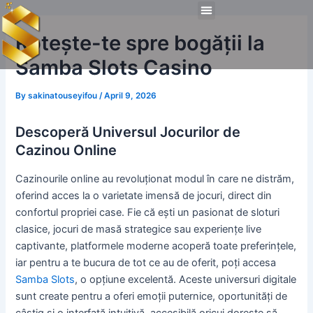
Skip
Post
Menu
to
navigation
Technical Tools
Personal Skills​
Work Experiences
Rotește-te spre bogății la
content
Samba Slots Casino
By
sakinatouseyifou
/
April 9, 2026
Descoperă Universul Jocurilor de
Cazinou Online
Cazinourile online au revoluționat modul în care ne distrăm,
oferind acces la o varietate imensă de jocuri, direct din
confortul propriei case. Fie că ești un pasionat de sloturi
clasice, jocuri de masă strategice sau experiențe live
captivante, platformele moderne acoperă toate preferințele,
iar pentru a te bucura de tot ce au de oferit, poți accesa
Samba Slots
, o opțiune excelentă. Aceste universuri digitale
sunt create pentru a oferi emoții puternice, oportunități de
câștig și o interfață intuitivă, accesibilă oricui dorește să