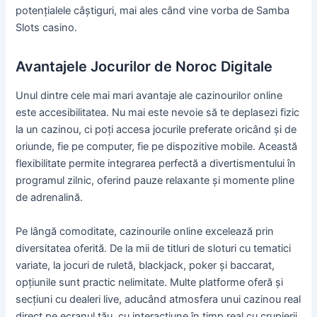
potențialele câștiguri, mai ales când vine vorba de Samba
Slots casino.
Avantajele Jocurilor de Noroc Digitale
Unul dintre cele mai mari avantaje ale cazinourilor online
este accesibilitatea. Nu mai este nevoie să te deplasezi fizic
la un cazinou, ci poți accesa jocurile preferate oricând și de
oriunde, fie pe computer, fie pe dispozitive mobile. Această
flexibilitate permite integrarea perfectă a divertismentului în
programul zilnic, oferind pauze relaxante și momente pline
de adrenalină.
Pe lângă comoditate, cazinourile online excelează prin
diversitatea oferită. De la mii de titluri de sloturi cu tematici
variate, la jocuri de ruletă, blackjack, poker și baccarat,
opțiunile sunt practic nelimitate. Multe platforme oferă și
secțiuni cu dealeri live, aducând atmosfera unui cazinou real
direct pe ecranul tău, cu interacțiune în timp real cu crupierii.