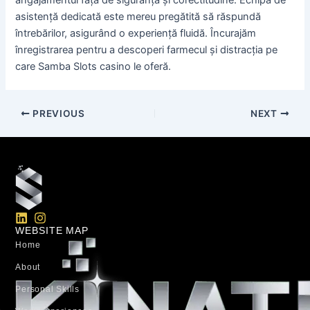
angajamentul față de siguranță și corectitudine. Echipa de
asistență dedicată este mereu pregătită să răspundă
întrebărilor, asigurând o experiență fluidă. Încurajăm
înregistrarea pentru a descoperi farmecul și distracția pe
care Samba Slots casino le oferă.
PREVIOUS
NEXT
L
I
i
n
WEBSITE MAP
n
s
Home
k
t
e
a
About
d
g
Personal Skills​
i
r
n
a