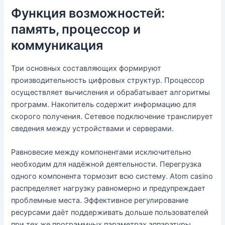
Функция возможностей:
память, процессор и
коммуникация
Три основных составляющих формируют
производительность цифровых структур. Процессор
осуществляет вычисления и обрабатывает алгоритмы
программ. Накопитель содержит информацию для
скорого получения. Сетевое подключение транслирует
сведения между устройствами и серверами.
Равновесие между компонентами исключительно
необходим для надёжной деятельности. Перегрузка
одного компонента тормозит всю систему. Atom casino
распределяет нагрузку равномерно и предупреждает
проблемные места. Эффективное регулирование
ресурсами даёт поддерживать дольше пользователей
при тех же программных параметрах аппаратуры.