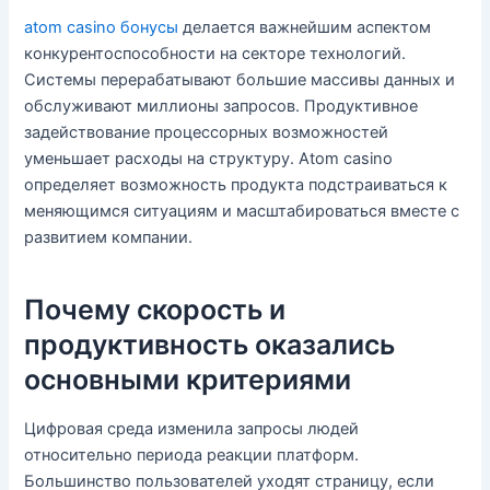
atom casino бонусы
делается важнейшим аспектом
конкурентоспособности на секторе технологий.
Системы перерабатывают большие массивы данных и
обслуживают миллионы запросов. Продуктивное
задействование процессорных возможностей
уменьшает расходы на структуру. Atom casino
определяет возможность продукта подстраиваться к
меняющимся ситуациям и масштабироваться вместе с
развитием компании.
Почему скорость и
продуктивность оказались
основными критериями
Цифровая среда изменила запросы людей
относительно периода реакции платформ.
Большинство пользователей уходят страницу, если