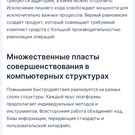
требуются аудитории, а какие можно отсрочить.
Исключение лишнего кода освобождает мощности для
исключительно важных процессов. Верный равновесие
создаёт продукт, который совмещает требуемый
комплект средств с большой производительностью
реализации операций.
Множественные пласты
совершенствования в
компьютерных структурах
Повышение быстродействия реализуется на разных
слоях структуры. Каждый ярус платформы
предполагает индивидуальных методов и
инструментов. Всесторонняя работа объединяет код,
базы информации, передающие стандарты и
пользовательский интерфейс.