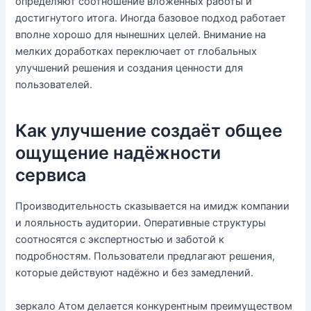
определяют соотношение вложенных работы и
достигнутого итога. Иногда базовое подход работает
вполне хорошо для нынешних целей. Внимание на
мелких доработках переключает от глобальных
улучшений решения и создания ценности для
пользователей.
Как улучшение создаёт общее
ощущение надёжности
сервиса
Производительность сказывается на имидж компании
и лояльность аудитории. Оперативные структуры
соотносятся с экспертностью и заботой к
подробностям. Пользователи предлагают решения,
которые действуют надёжно и без замедлений.
зеркало Атом делается конкурентным преимуществом