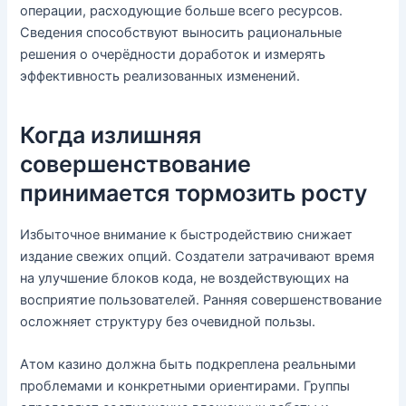
операции, расходующие больше всего ресурсов.
Сведения способствуют выносить рациональные
решения о очерёдности доработок и измерять
эффективность реализованных изменений.
Когда излишняя
совершенствование
принимается тормозить росту
Избыточное внимание к быстродействию снижает
издание свежих опций. Создатели затрачивают время
на улучшение блоков кода, не воздействующих на
восприятие пользователей. Ранняя совершенствование
осложняет структуру без очевидной пользы.
Aтом казино должна быть подкреплена реальными
проблемами и конкретными ориентирами. Группы