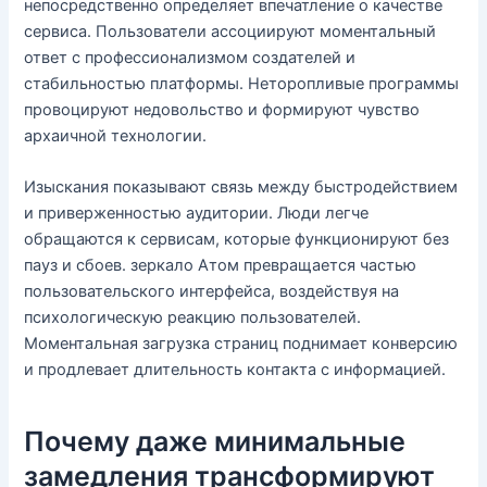
непосредственно определяет впечатление о качестве
сервиса. Пользователи ассоциируют моментальный
ответ с профессионализмом создателей и
стабильностью платформы. Неторопливые программы
провоцируют недовольство и формируют чувство
архаичной технологии.
Изыскания показывают связь между быстродействием
и приверженностью аудитории. Люди легче
обращаются к сервисам, которые функционируют без
пауз и сбоев. зеркало Атом превращается частью
пользовательского интерфейса, воздействуя на
психологическую реакцию пользователей.
Моментальная загрузка страниц поднимает конверсию
и продлевает длительность контакта с информацией.
Почему даже минимальные
замедления трансформируют