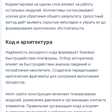
Корректировки на одном слое влияют на работу
остальных модулей. Коллективы согласовывают
усилия для обретения общего результата. Целостный
метод даёт выявить скрытые неполадки и убрать их до
формирования критических обстоятельств.
Код и архитектура
Надёжность исходного кода формирует базовую
быстродействие платформы. Отбор алгоритмов
влияет на быстродействие анализа сведений и
потребление накопителя. Создатели переделывают
критические фрагменты для ускорения выполнения
процессов.
Atom casino конструкции включает планирование
модулей, разнесение давления и организацию контакта
элементов. Правильная организация кода ускоряет
выявление трудностей и добавление изменений.