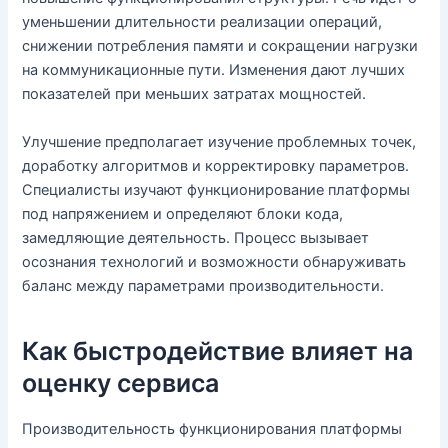
уменьшении длительности реализации операций,
снижении потребления памяти и сокращении нагрузки
на коммуникационные пути. Изменения дают лучших
показателей при меньших затратах мощностей.
Улучшение предполагает изучение проблемных точек,
доработку алгоритмов и корректировку параметров.
Специалисты изучают функционирование платформы
под напряжением и определяют блоки кода,
замедляющие деятельность. Процесс вызывает
осознания технологий и возможности обнаруживать
баланс между параметрами производительности.
Как быстродействие влияет на
оценку сервиса
Производительность функционирования платформы