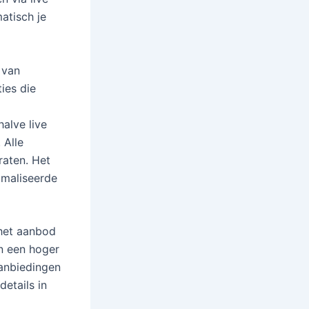
atisch je
 van
ies die
halve live
 Alle
raten. Het
imaliseerde
 het aanbod
n een hoger
aanbiedingen
details in