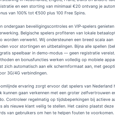
gistratie en een storting van minimaal €20 ontvang je autom
us van 100% tot €500 plus 100 Free Spins.
en ondergaan beveiligingscontroles en VIP-spelers genieten
rwerking. Belgische spelers profiteren van lokale betaalopt
uro worden verwerkt. Wij ondersteunen een breed scala aan
en voor stortingen en uitbetalingen. Bijna alle spellen (be
 gratis speelbaar in demo-modus — geen registratie vereist.
thoden en bonusfuncties werken volledig op mobiele appa
st zich automatisch aan elk schermformaat aan, met geopt
voor 3G/4G verbindingen.
omlijnde ervaring zorgt ervoor dat spelers van Nederland
k kunnen gaan verkennen met een groter zelfvertrouwen e
do. Controleer regelmatig op tijdsbeperkingen bij actieve 
 als nieuwe klant veilig te stellen. Het casino plaatst deze 
ds van gebruikers om hen te helpen fouten te voorkomen.