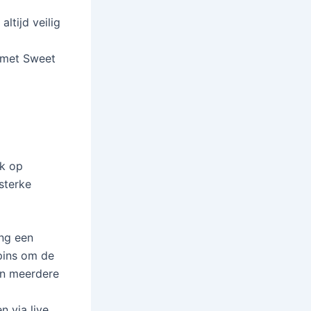
ltijd veilig
e met Sweet
ik op
sterke
ang een
Spins om de
 in meerdere
n via live