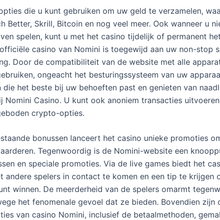
l opties die u kunt gebruiken om uw geld te verzamelen, wa
h Better, Skrill, Bitcoin en nog veel meer. Ook wanneer u ni
jven spelen, kunt u met het casino tijdelijk of permanent h
 officiële casino van Nomini is toegewijd aan uw non-stop s
ng. Door de compatibiliteit van de website met alle appara
gebruiken, ongeacht het besturingssysteem van uw apparaa
n die het beste bij uw behoeften past en genieten van naad
j Nomini Casino. U kunt ook anoniem transacties uitvoere
eboden crypto-opties.
staande bonussen lanceert het casino unieke promoties om
waarderen. Tegenwoordig is de Nomini-website een knoopp
sen en speciale promoties. Via de live games biedt het cas
 andere spelers in contact te komen en een tip te krijgen 
nt winnen. De meerderheid van de spelers omarmt tegenw
ge het fenomenale gevoel dat ze bieden. Bovendien zijn d
ties van casino Nomini, inclusief de betaalmethoden, gemak