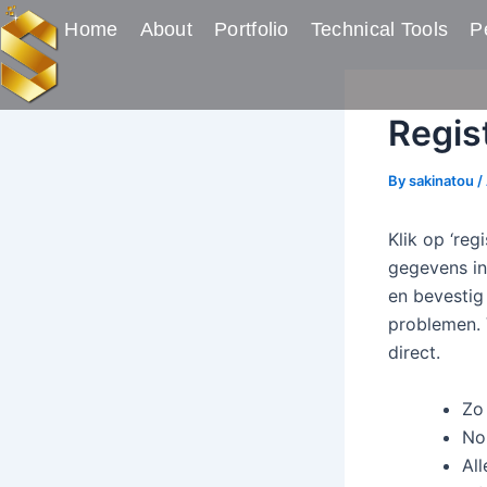
Skip
Post
Home
About
Portfolio
Technical Tools
Pe
to
navigation
content
Regis
By
sakinatou
/
Klik op ‘reg
gegevens i
en bevestig
problemen. 
direct.
Zo 
No
All