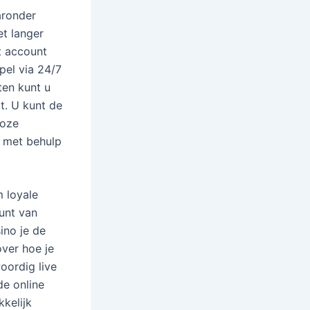
aronder
et langer
et account
pel via 24/7
ten kunt u
t. U kunt de
loze
n met behulp
 loyale
unt van
ino je de
over hoe je
oordig live
e online
kelijk