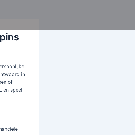
pins
ersoonlijke
htwoord in
sen of
L en speel
nanciële