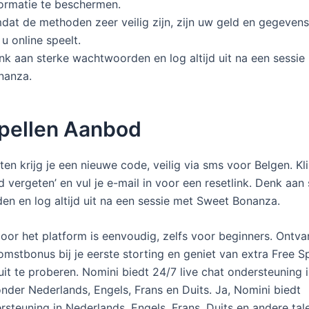
formatie te beschermen.
at de methoden zeer veilig zijn, zijn uw geld en gegevens a
 u online speelt.
nk aan sterke wachtwoorden en log altijd uit na een sessi
nanza.
spellen Aanbod
en krijg je een nieuwe code, veilig via sms voor Belgen. Kl
 vergeten’ en vul je e-mail in voor een resetlink. Denk aan 
n en log altijd uit na een sessie met Sweet Bonanza.
oor het platform is eenvoudig, zelfs voor beginners. Ontv
omstbonus bij je eerste storting en geniet van extra Free 
 uit te proberen. Nomini biedt 24/7 live chat ondersteuning
onder Nederlands, Engels, Frans en Duits. Ja, Nomini biedt
steuning in Nederlands, Engels, Frans, Duits en andere tale