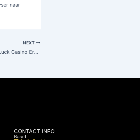
wser naar
NEXT
MyLuck Casino Ervaring Spellen, Bonussen en Veiligheid NL
CONTACT INFO
Basel