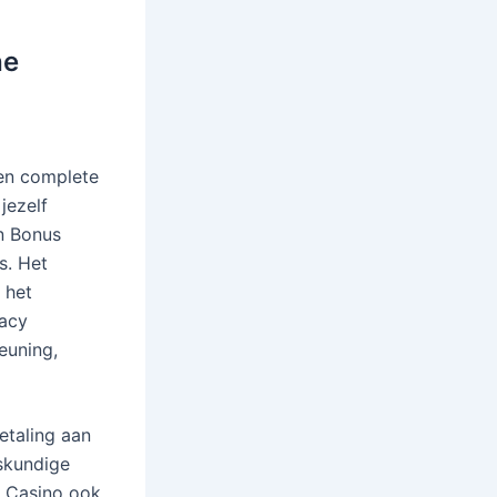
he
een complete
jezelf
en Bonus
s. Het
 het
vacy
euning,
taling aan
eskundige
i Casino ook