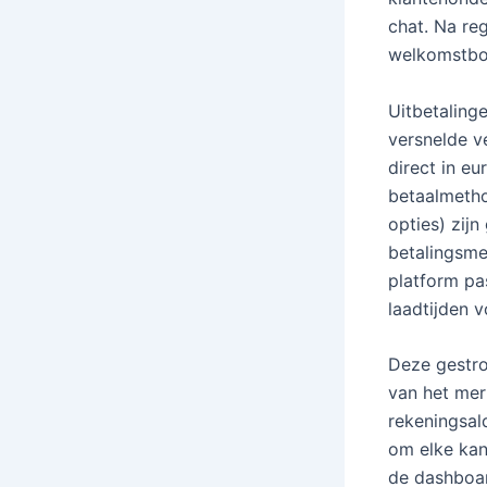
chat. Na re
welkomstbon
Uitbetaling
versnelde ve
direct in e
betaalmethod
opties) zijn
betalingsme
platform pa
laadtijden 
Deze gestro
van het mer
rekeningsal
om elke kans
de dashboar