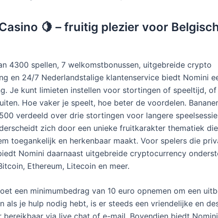
asino 🍋 – fruitig plezier voor Belgisc
n 4300 spellen, 7 welkomstbonussen, uitgebreide crypto
ng en 24/7 Nederlandstalige klantenservice biedt Nomini 
g. Je kunt limieten instellen voor stortingen of speeltijd, of 
tsluiten. Hoe vaker je speelt, hoe beter de voordelen. Banan
1500 verdeeld over drie stortingen voor langere speelsessie
derscheidt zich door een unieke fruitkarakter thematiek die
m toegankelijk en herkenbaar maakt. Voor spelers die pri
iedt Nomini daarnaast uitgebreide cryptocurrency onderst
itcoin, Ethereum, Litecoin en meer.
moet een minimumbedrag van 10 euro opnemen om een uitbe
n als je hulp nodig hebt, is er steeds een vriendelijke en d
bereikbaar via live chat of e-mail. Bovendien biedt Nomin