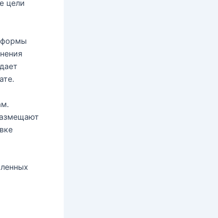
е цели
атформы
енения
дает
ате.
м.
размещают
вке
вленных