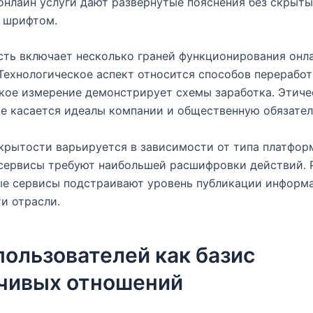
нлайн услуги дают развернутые пояснения без скрыты
 шрифтом.
ть включает несколько граней функционирования онл
Технологическое аспект относится способов переработ
кое измерение демонстрирует схемы заработка. Этиче
е касается идеалы компании и общественную обязател
крытости варьируется в зависимости от типа платфор
сервисы требуют наибольшей расшифровки действий. 
ые сервисы подстраивают уровень публикации информ
и отрасли.
пользователей как базис
чивых отношений