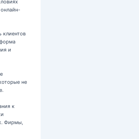
словиях
 онлайн-
ь клиентов
тформа
ния и
е
которые не
е.
ания к
ки
х. Фирмы,