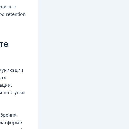
зрачные
 retention
те
муникации
сть
ации.
и поступки
брения.
платформе.