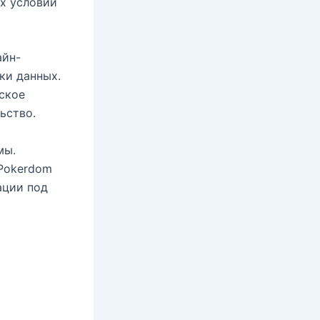
х условий
айн-
ки данных.
ское
ьство.
мы.
Pokerdom
ации под