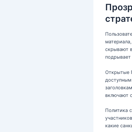
Прозр
страт
Пользовате
материала,
скрывают 
подрывает 
Открытые 
доступным 
заголовкам
включают с
Политика с
участников
какие санк