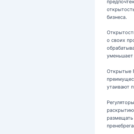
предпочтен
открытость
бизнеса.
Открытость
о своих пр
обрабатыва
уменьшает 
Открытые 
преимущест
утаивают п
Регуляторы
раскрытию 
размещать 
пренебрега