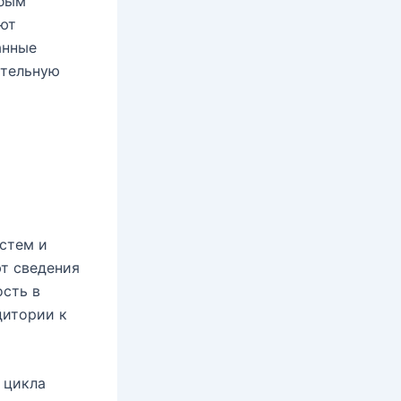
юбым
ют
анные
ительную
стем и
т сведения
ость в
дитории к
 цикла