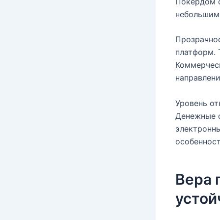
Покердом о
небольшим
Прозрачнос
платформ. 
Коммерчес
направлени
Уровень от
Денежные 
электронн
особенност
Вера 
устой