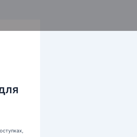
для
и
оступках,