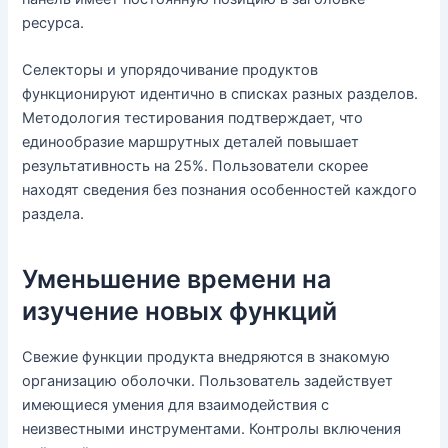
ресурса.
Селекторы и упорядочивание продуктов
функционируют идентично в списках разных разделов.
Методология тестирования подтверждает, что
единообразие маршрутных деталей повышает
результативность на 25%. Пользователи скорее
находят сведения без познания особенностей каждого
раздела.
Уменьшение времени на
изучение новых функций
Свежие функции продукта внедряются в знакомую
организацию оболочки. Пользователь задействует
имеющиеся умения для взаимодействия с
неизвестными инструментами. Контролы включения