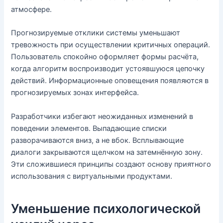
атмосфере.
Прогнозируемые отклики системы уменьшают
тревожность при осуществлении критичных операций.
Пользователь спокойно оформляет формы расчёта,
когда алгоритм воспроизводит устоявшуюся цепочку
действий. Информационные оповещения появляются в
прогнозируемых зонах интерфейса.
Разработчики избегают неожиданных изменений в
поведении элементов. Выпадающие списки
разворачиваются вниз, а не вбок. Всплывающие
диалоги закрываются щелчком на затемнённую зону.
Эти сложившиеся принципы создают основу приятного
использования с виртуальными продуктами.
Уменьшение психологической