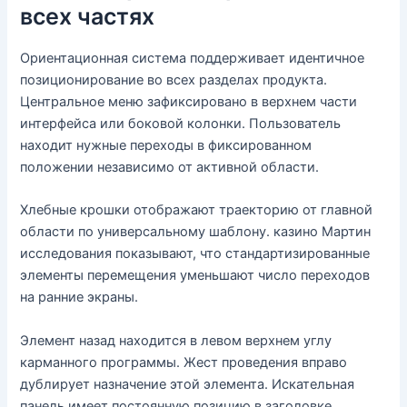
всех частях
Ориентационная система поддерживает идентичное
позиционирование во всех разделах продукта.
Центральное меню зафиксировано в верхнем части
интерфейса или боковой колонки. Пользователь
находит нужные переходы в фиксированном
положении независимо от активной области.
Хлебные крошки отображают траекторию от главной
области по универсальному шаблону. казино Мартин
исследования показывают, что стандартизированные
элементы перемещения уменьшают число переходов
на ранние экраны.
Элемент назад находится в левом верхнем углу
карманного программы. Жест проведения вправо
дублирует назначение этой элемента. Искательная
панель имеет постоянную позицию в заголовке