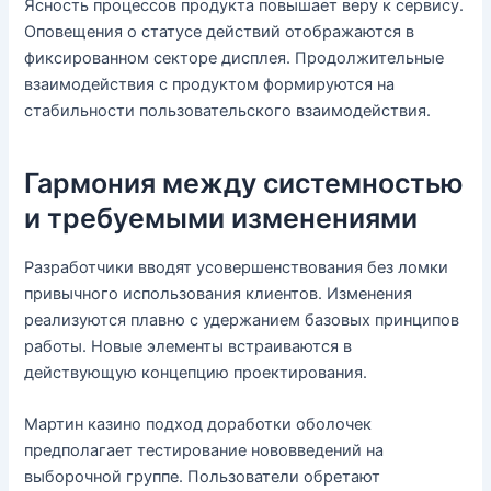
Ясность процессов продукта повышает веру к сервису.
Оповещения о статусе действий отображаются в
фиксированном секторе дисплея. Продолжительные
взаимодействия с продуктом формируются на
стабильности пользовательского взаимодействия.
Гармония между системностью
и требуемыми изменениями
Разработчики вводят усовершенствования без ломки
привычного использования клиентов. Изменения
реализуются плавно с удержанием базовых принципов
работы. Новые элементы встраиваются в
действующую концепцию проектирования.
Мартин казино подход доработки оболочек
предполагает тестирование нововведений на
выборочной группе. Пользователи обретают