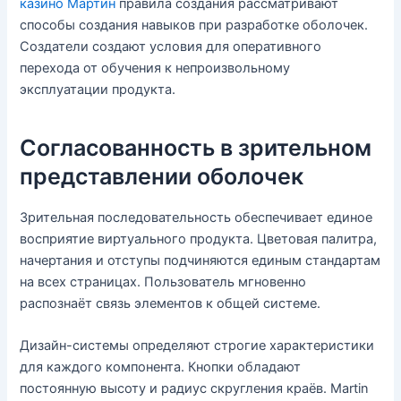
казино Мартин
правила создания рассматривают
способы создания навыков при разработке оболочек.
Создатели создают условия для оперативного
перехода от обучения к непроизвольному
эксплуатации продукта.
Согласованность в зрительном
представлении оболочек
Зрительная последовательность обеспечивает единое
восприятие виртуального продукта. Цветовая палитра,
начертания и отступы подчиняются единым стандартам
на всех страницах. Пользователь мгновенно
распознаёт связь элементов к общей системе.
Дизайн-системы определяют строгие характеристики
для каждого компонента. Кнопки обладают
постоянную высоту и радиус скругления краёв. Martin