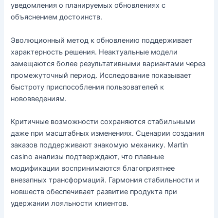
уведомления о планируемых обновлениях с
объяснением достоинств.
Эволюционный метод к обновлению поддерживает
характерность решения. Неактуальные модели
замещаются более результативными вариантами через
промежуточный период. Исследование показывает
быстроту приспособления пользователей к
нововведениям.
Критичные возможности сохраняются стабильными
даже при масштабных изменениях. Сценарии создания
заказов поддерживают знакомую механику. Martin
casino анализы подтверждают, что плавные
модификации воспринимаются благоприятнее
внезапных трансформаций. Гармония стабильности и
новшеств обеспечивает развитие продукта при
удержании лояльности клиентов.