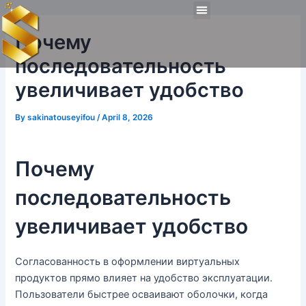
Skip
Post
Menu
to
navigation
Technical Tools
Personal Skills​
Work Experiences
Почему
content
последовательность
увеличивает удобство
By
sakinatouseyifou
/
April 8, 2026
Почему
последовательность
увеличивает удобство
Согласованность в оформлении виртуальных
продуктов прямо влияет на удобство эксплуатации.
Пользователи быстрее осваивают оболочки, когда