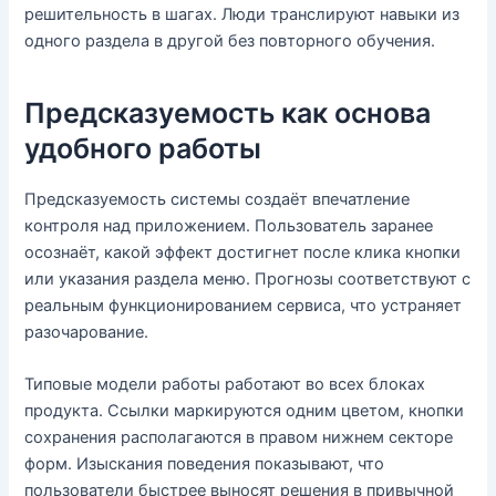
решительность в шагах. Люди транслируют навыки из
одного раздела в другой без повторного обучения.
Предсказуемость как основа
удобного работы
Предсказуемость системы создаёт впечатление
контроля над приложением. Пользователь заранее
осознаёт, какой эффект достигнет после клика кнопки
или указания раздела меню. Прогнозы соответствуют с
реальным функционированием сервиса, что устраняет
разочарование.
Типовые модели работы работают во всех блоках
продукта. Ссылки маркируются одним цветом, кнопки
сохранения располагаются в правом нижнем секторе
форм. Изыскания поведения показывают, что
пользователи быстрее выносят решения в привычной