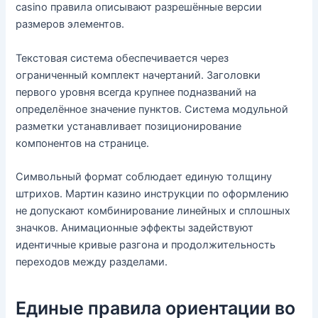
casino правила описывают разрешённые версии
размеров элементов.
Текстовая система обеспечивается через
ограниченный комплект начертаний. Заголовки
первого уровня всегда крупнее подназваний на
определённое значение пунктов. Система модульной
разметки устанавливает позиционирование
компонентов на странице.
Символьный формат соблюдает единую толщину
штрихов. Мартин казино инструкции по оформлению
не допускают комбинирование линейных и сплошных
значков. Анимационные эффекты задействуют
идентичные кривые разгона и продолжительность
переходов между разделами.
Единые правила ориентации во