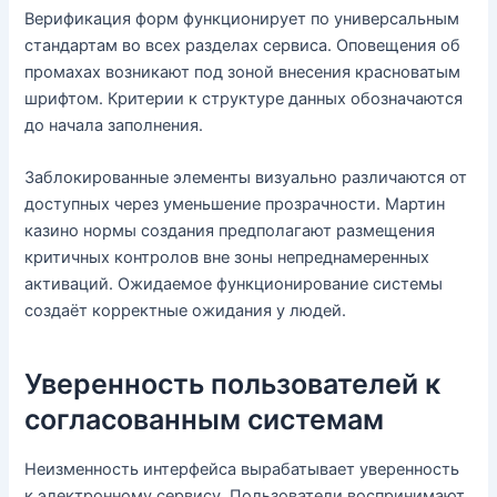
Верификация форм функционирует по универсальным
стандартам во всех разделах сервиса. Оповещения об
промахах возникают под зоной внесения красноватым
шрифтом. Критерии к структуре данных обозначаются
до начала заполнения.
Заблокированные элементы визуально различаются от
доступных через уменьшение прозрачности. Мартин
казино нормы создания предполагают размещения
критичных контролов вне зоны непреднамеренных
активаций. Ожидаемое функционирование системы
создаёт корректные ожидания у людей.
Уверенность пользователей к
согласованным системам
Неизменность интерфейса вырабатывает уверенность
к электронному сервису. Пользователи воспринимают