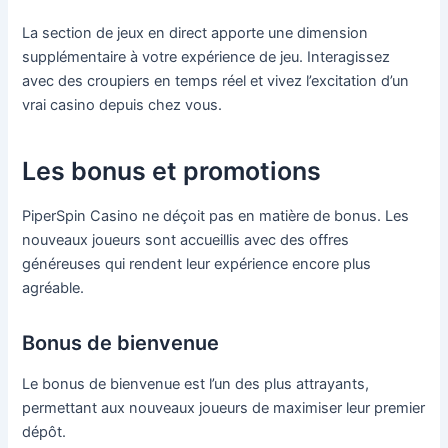
La section de jeux en direct apporte une dimension
supplémentaire à votre expérience de jeu. Interagissez
avec des croupiers en temps réel et vivez l’excitation d’un
vrai casino depuis chez vous.
Les bonus et promotions
PiperSpin Casino ne déçoit pas en matière de bonus. Les
nouveaux joueurs sont accueillis avec des offres
généreuses qui rendent leur expérience encore plus
agréable.
Bonus de bienvenue
Le bonus de bienvenue est l’un des plus attrayants,
permettant aux nouveaux joueurs de maximiser leur premier
dépôt.