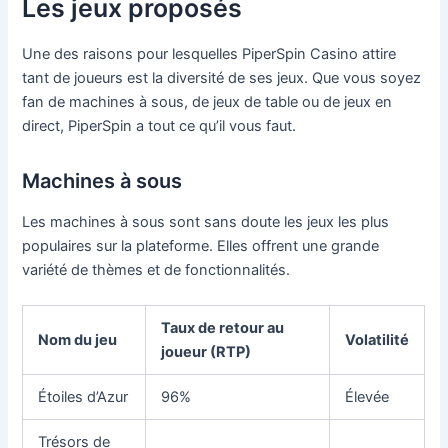
Les jeux proposés
Une des raisons pour lesquelles PiperSpin Casino attire
tant de joueurs est la diversité de ses jeux. Que vous soyez
fan de machines à sous, de jeux de table ou de jeux en
direct, PiperSpin a tout ce qu’il vous faut.
Machines à sous
Les machines à sous sont sans doute les jeux les plus
populaires sur la plateforme. Elles offrent une grande
variété de thèmes et de fonctionnalités.
Taux de retour au
Nom du jeu
Volatilité
joueur (RTP)
Étoiles d’Azur
96%
Élevée
Trésors de