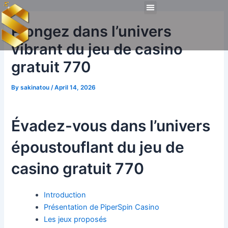
Skip
Post
Menu
to
navigation
Technical Tools
Personal Skills​
Work Experiences
Plongez dans l’univers
content
vibrant du jeu de casino
gratuit 770
By
sakinatou
/
April 14, 2026
Évadez-vous dans l’univers
époustouflant du jeu de
casino gratuit 770
Introduction
Présentation de PiperSpin Casino
Les jeux proposés