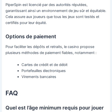
PiperSpin est licencié par des autorités réputées,
garantissant ainsi un environnement de jeu sûr et équitable.
Cela assure aux joueurs que tous les jeux sont testés et
certifiés pour leur équité.
Options de paiement
Pour faciliter les dépôts et retraits, le casino propose
plusieurs méthodes de paiement fiables, notamment :
Cartes de crédit et de débit
Portefeuilles électroniques
Virements bancaires
FAQ
Quel est l’âge minimum requis pour jouer