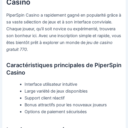
Casino
PiperSpin Casino a rapidement gagné en popularité grâce à
sa vaste sélection de jeux et à son interface conviviale.
Chaque joueur, qu’il soit novice ou expérimenté, trouvera
son bonheur ici. Avec une inscription simple et rapide, vous
êtes bientôt prêt à explorer un monde de
jeu de casino
gratuit 770
.
Caractéristiques principales de PiperSpin
Casino
Interface utilisateur intuitive
Large variété de jeux disponibles
Support client réactif
Bonus attractifs pour les nouveaux joueurs
Options de paiement sécurisées