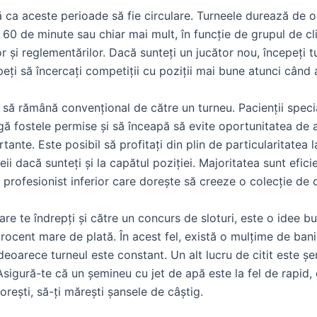
 ca aceste perioade să fie circulare. Turneele durează de o
60 de minute sau chiar mai mult, în funcție de grupul de cli
or și reglementărilor. Dacă sunteți un jucător nou, începeți 
peți să încercați competiții cu poziții mai bune atunci când 
să rămână convențional de către un turneu. Pacienții specia
gă fostele permise și să înceapă să evite oportunitatea de 
rtante. Este posibil să profitați din plin de particularitatea l
ii dacă sunteți și la capătul poziției. Majoritatea sunt efic
n profesionist inferior care dorește să creeze o colecție de c
care te îndrepți și către un concurs de sloturi, este o idee b
rocent mare de plată. În acest fel, există o mulțime de bani
deoarece turneul este constant. Un alt lucru de citit este ș
Asigură-te că un șemineu cu jet de apă este la fel de rapid
orești, să-ți mărești șansele de câștig.