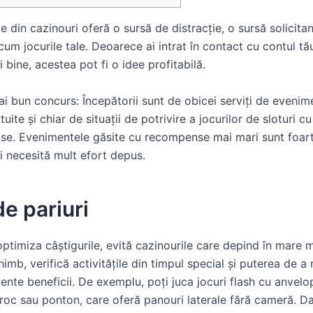
 din cazinouri oferă o sursă de distracție, o sursă solicita
cum jocurile tale. Deoarece ai intrat în contact cu contul tă
i bine, acestea pot fi o idee profitabilă.
i bun concurs: Începătorii sunt de obicei serviți de evenim
uite și chiar de situații de potrivire a jocurilor de sloturi c
use.
Evenimentele găsite cu recompense mai mari sunt foar
și necesită mult efort depus.
e pariuri
optimiza câștigurile, evită cazinourile care depind în mare
himb, verifică activitățile din timpul special și puterea de 
ente beneficii. De exemplu, poți juca jocuri flash cu anvelo
roc sau ponton, care oferă panouri laterale fără cameră. Da