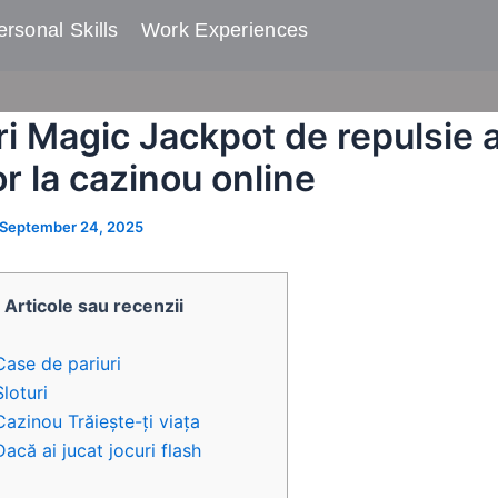
rsonal Skills​
Work Experiences
ri Magic Jackpot de repulsie 
or la cazinou online
September 24, 2025
Articole sau recenzii
Case de pariuri
Sloturi
Cazinou Trăiește-ți viața
Dacă ai jucat jocuri flash