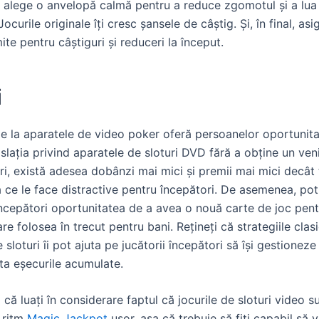
 alege o anvelopă calmă pentru a reduce zgomotul și a lua 
Jocurile originale îți cresc șansele de câștig. Și, în final, as
mite pentru câștiguri și reduceri la început.
i
e la aparatele de video poker oferă persoanelor oportunit
islația privind aparatele de sloturi DVD fără a obține un venit
ri, există adesea dobânzi mai mici și premii mai mici decât
a ce le face distractive pentru începători. De asemenea, pot
începători oportunitatea de a avea o nouă carte de joc pent
re folosea în trecut pentru bani. Rețineți că strategiile clas
 sloturi îi pot ajuta pe jucătorii începători să își gestioneze
ta eșecurile acumulate.
 că luați în considerare faptul că jocurile de sloturi video 
u ritm
Magic Jackpot
ușor, așa că trebuie să fiți capabil să v