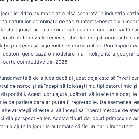
ocurile video au modelat o nișă separată în industria cazin
rită naturii lor combinate de foc și interes-beneficiu. Deoa
 de start joacă un rol în succesul jocurilor, cei care caută șa
cu abilitate nevoile femeii și stabilesc reguli constante sun
lație prietenoasă la jocurile de noroc online. Prin împărțirea
, jucătorii generează o modelare mai inteligentă a geografie
r foarte competitive din 2026.
fundamentală de a juca dacă ai jucat deja este să înveți cu
ocul de noroc și să începi să folosești multiplicatorul mic și 
disponibili. Acest lucru ajută jucătorii să joace în alocațiile
rile de pariere care ar putea fi regretabile. De asemenea, e
 alte strategii directe și să începi să încerci metode de ate
oci din perspectiva lor. Aceste tipuri de jocuri primesc un a
ru a ajuta la jocurile automate să fie un pariu important.