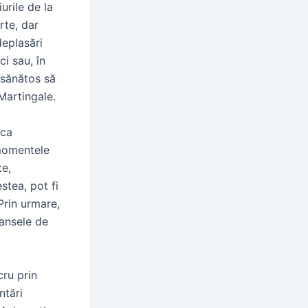
urile de la
rte, dar
deplasări
i sau, în
e sănătos să
Martingale.
 ca
 momentele
te,
stea, pot fi
Prin urmare,
șansele de
cru prin
ntări