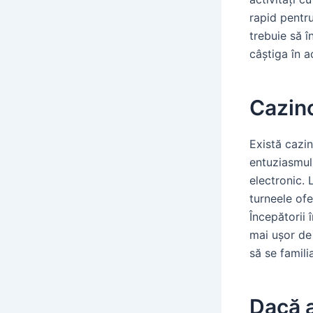
rapid pentru
trebuie să î
câștiga în 
Cazino
Există cazin
entuziasmul 
electronic. 
turneele of
Începătorii 
mai ușor de 
să se famili
Dacă a