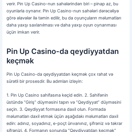
verir. Pin Up Casino-nun sahələrindən biri – pinap az, bu
oyunlarla oynanır. Pin Up Casino-nun sahələri dərəcəliyə
görə əlavələr ilə təmin edilir, bu da oyunçuların məlumatları
daha yaxşı saxlanılması və daha yaxşı oyun oynanması
üçün imkan verir.
Pin Up Casino-da qeydiyyatdan
keçmək
Pin Up Casino-da qeydiyyatdan keçmək çox rahat və
sürətli bir prosesdir. Bu adımları izləyin:
1. Pin Up Casino sahifasına keçid edin. 2. Sahifənin
üstündə “Giriş” düyməsini tapın və “Qeydiyyat” düyməsini
seçin. 3. Qeydiyyat formasına daxil olun. Formada
məlumatları daxil etmək üçün aşağıdakı məlumatları daxil
edin: adınız, soyadınız, e-poçt ünvanınız, şifrəniz və təkrar
şifrənizi. 4. Formanın sonunda “Qeydiyyatdan keçmək”