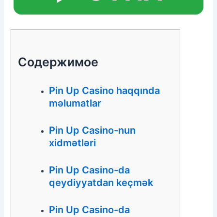
Содержимое
Pin Up Casino haqqında
məlumatlar
Pin Up Casino-nun
xidmətləri
Pin Up Casino-da
qeydiyyatdan keçmək
Pin Up Casino-da