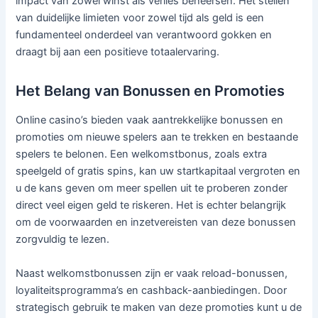
impact van zowel winst als verlies beheersen. Het stellen
van duidelijke limieten voor zowel tijd als geld is een
fundamenteel onderdeel van verantwoord gokken en
draagt bij aan een positieve totaalervaring.
Het Belang van Bonussen en Promoties
Online casino’s bieden vaak aantrekkelijke bonussen en
promoties om nieuwe spelers aan te trekken en bestaande
spelers te belonen. Een welkomstbonus, zoals extra
speelgeld of gratis spins, kan uw startkapitaal vergroten en
u de kans geven om meer spellen uit te proberen zonder
direct veel eigen geld te riskeren. Het is echter belangrijk
om de voorwaarden en inzetvereisten van deze bonussen
zorgvuldig te lezen.
Naast welkomstbonussen zijn er vaak reload-bonussen,
loyaliteitsprogramma’s en cashback-aanbiedingen. Door
strategisch gebruik te maken van deze promoties kunt u de