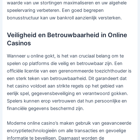
waarde van uw stortingen maximaliseren en uw algehele
speelervaring verbeteren. Een goed begrepen
bonusstructuur kan uw bankroll aanzienlijk versterken.
Veiligheid en Betrouwbaarheid in Online
Casinos
Wanneer u online gokt, is het van cruciaal belang om te
spelen op platforms die veilig en betrouwbaar zijn. Een
officiële licentie van een gerenommeerde toezichthouder is
een sterk teken van betrouwbaarheid. Dit garandeert dat
het casino voldoet aan strikte regels op het gebied van
eerlijk spel, gegevensbeveiliging en verantwoord gokken.
Spelers kunnen erop vertrouwen dat hun persoonlijke en
financiële gegevens beschermd zijn.
Moderne online casino’s maken gebruik van geavanceerde
encryptietechnologieën om alle transacties en gevoelige
informatie te beveiligen. Daarnaast worden de