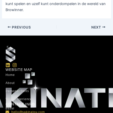
kunt spelen en uzelf kunt onderdompelen in de wereld van
Browinner.
PREVIOUS
NEXT
L
I
i
n
WEBSITE MAP
n
s
Home
k
t
e
a
About
d
g
Personal Skills​
i
r
n
a
Work Experiences
m
CONTACT INFO
Basel
hello@sakinatou.com