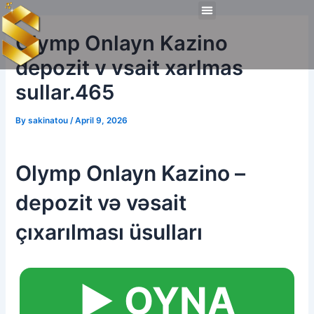
Skip
Post
Menu
to
navigation
Technical Tools
Personal Skills​
Work Experiences
Olymp Onlayn Kazino
content
depozit v vsait xarlmas
sullar.465
By
sakinatou
/
April 9, 2026
Olymp Onlayn Kazino –
depozit və vəsait
çıxarılması üsulları
▶️ OYNA