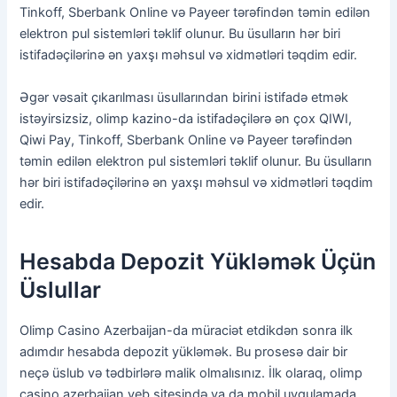
Tinkoff, Sberbank Online və Payeer tərəfindən təmin edilən
elektron pul sistemləri təklif olunur. Bu üsulların hər biri
istifadəçilərinə ən yaxşı məhsul və xidmətləri təqdim edir.
Əgər vəsait çıkarılması üsullarından birini istifadə etmək
istəyirsizsiz, olimp kazino-da istifadəçilərə ən çox QIWI,
Qiwi Pay, Tinkoff, Sberbank Online və Payeer tərəfindən
təmin edilən elektron pul sistemləri təklif olunur. Bu üsulların
hər biri istifadəçilərinə ən yaxşı məhsul və xidmətləri təqdim
edir.
Hesabda Depozit Yükləmək Üçün
Üslullar
Olimp Casino Azerbaijan-da müraciət etdikdən sonra ilk
adımdır hesabda depozit yükləmək. Bu prosesə dair bir
neçə üslub və tədbirlərə malik olmalısınız. İlk olaraq, olimp
casino azerbaijan veb sitesində ya da mobil uygulamada