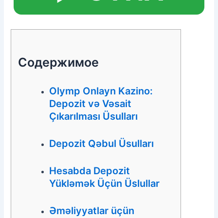
Содержимое
Olymp Onlayn Kazino:
Depozit və Vəsait
Çıkarılması Üsulları
Depozit Qəbul Üsulları
Hesabda Depozit
Yükləmək Üçün Üslullar
Əməliyyatlar üçün