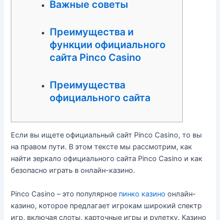
Важные советы
Преимущества и
функции официального
сайта Pinco Casino
Преимущества
официального сайта
Если вы ищете официальный сайт Pinco Casino, то вы
на правом пути. В этом тексте мы рассмотрим, как
найти зеркало официального сайта Pinco Casino и как
безопасно играть в онлайн-казино.
Pinco Casino – это популярное
пинко казино
онлайн-
казино, которое предлагает игрокам широкий спектр
игр, включая слоты, карточные игры и рулетку. Казино