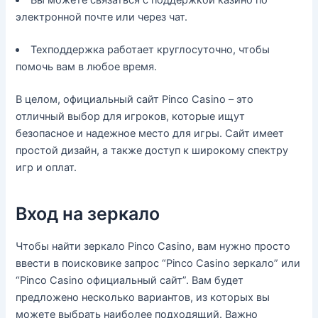
Вы можете связаться с поддержкой казино по
электронной почте или через чат.
Техподдержка работает круглосуточно, чтобы
помочь вам в любое время.
В целом, официальный сайт Pinco Casino – это
отличный выбор для игроков, которые ищут
безопасное и надежное место для игры. Сайт имеет
простой дизайн, а также доступ к широкому спектру
игр и оплат.
Вход на зеркало
Чтобы найти зеркало Pinco Casino, вам нужно просто
ввести в поисковике запрос “Pinco Casino зеркало” или
“Pinco Casino официальный сайт”. Вам будет
предложено несколько вариантов, из которых вы
можете выбрать наиболее подходящий. Важно