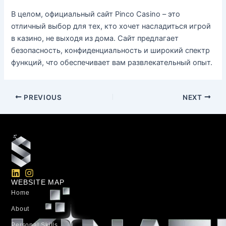
В целом, официальный сайт Pinco Casino – это
отличный выбор для тех, кто хочет насладиться игрой
в казино, не выходя из дома. Сайт предлагает
безопасность, конфиденциальность и широкий спектр
функций, что обеспечивает вам развлекательный опыт.
PREVIOUS
NEXT
L
I
i
n
WEBSITE MAP
n
s
Home
k
t
e
a
About
d
g
Personal Skills​