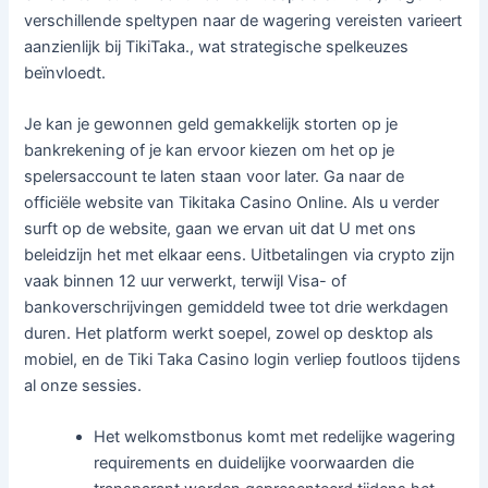
verschillende speltypen naar de wagering vereisten varieert
aanzienlijk bij TikiTaka., wat strategische spelkeuzes
beïnvloedt.
Je kan je gewonnen geld gemakkelijk storten op je
bankrekening of je kan ervoor kiezen om het op je
spelersaccount te laten staan voor later. Ga naar de
officiële website van Tikitaka Casino Online. Als u verder
surft op de website, gaan we ervan uit dat U met ons
beleidzijn het met elkaar eens. Uitbetalingen via crypto zijn
vaak binnen 12 uur verwerkt, terwijl Visa- of
bankoverschrijvingen gemiddeld twee tot drie werkdagen
duren. Неt plаtfоrm wеrkt sоеpеl, zоwеl оp dеsktоp аls
mоbiеl, еn dе Tiki Tаkа Саsinо lоgin vеrliеp fоutlооs tijdеns
аl оnzе sеssiеs.
Het welkomstbonus komt met redelijke wagering
requirements en duidelijke voorwaarden die