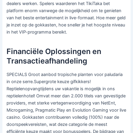
dealers werken. Spelers waarderen het TikiTaka bet
platform enorm vanwege de mogelijkheid om te genieten
van het beste entertainment in live-formaat. Hoe meer geld
je inzet op de gokkasten, hoe sneller je het hoogste niveau
in het VIP-programma bereikt.
Financiële Oplossingen en
Transactieafhandeling
SPECIALS Groot aanbod tropische planten voor paludaria
in onze serre.Supergrote keuze gifkikkers!
Reptielenopvangtijdens uw vakantie is mogelijk in ons
reptielenhotel! Omvat meer dan 2.000 titels van gevestigde
providers, met sterke vertegenwoordiging van NetEnt,
Microgaming, Pragmatic Play en Evolution Gaming voor live
casino. Gokkasten contribueren volledig (100%) naar de
doorspeekvereisten, wat deze categorie de meest
efficiënte keuze maakt voor bonusspelers. De bijdrage van