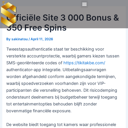
Skip
Post
Menu
to
navigation
Technical Tools
Personal Skills​
Work Experiences
Officiële Site 3 000 Bonus &
content
350 Free Spins
By
sakinatou
/
April 11, 2026
Tweestapsauthenticatie staat ter beschikking voor
versterkte accountprotectie, waarbij gamers kiezen tussen
SMS-georiënteerde codes of
https://tikitakbe.com/
authenticator-app integratie. Uitbetalingsaanvragen
worden afgehandeld conform aangekondigde termijnen,
waarbij spoedverzoeken voorhanden zijn voor VIP-
participanten die versnelling behoeven. Dit risicodemping
ondersteunt deelnemers bij budgetbeheer terwijl toegang
tot entertainmentopties behouden blijft zonder
bovenmatige financiële exposure.
De website biedt toegang tot kamers waar professionele