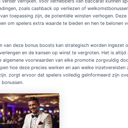
g verder verrijken. Voor liefhebbers van baccarat kunnen sp
dingen, zoals cashback op verliezen of welkomstbonusse
n van toepassing zijn, de potentiële winsten verhogen. Deze
pen om spelers extra waarde te bieden en hen te belonen v
n van deze bonus boosts kan strategisch worden ingezet 
 verlengen en de kansen op winst te vergroten. Het is altijd
 algemene voorwaarden van elke promotie zorgvuldig doo
jpen hoe deze precies werken en aan welke inzetvereisten 
ijn. zorgt ervoor dat spelers volledig geïnformeerd zijn ov
 bonussen.