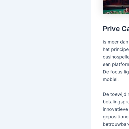
Prive C
is meer dan
het princip
casinospell
een platfor
De focus li
mobiel.
De toewijdin
betalingspr
innovatieve
gepositione
betrouwbare