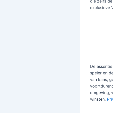
die zelfs d
exclusieve V
De essentie
speler en de
van kans, g
voortdurende
omgeving, w
winsten.
Pri