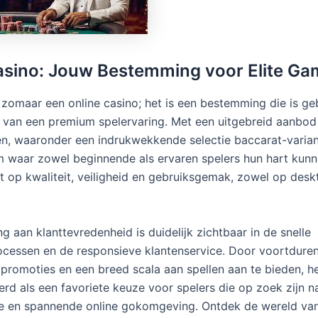
asino: Jouw Bestemming voor Elite Ga
 zomaar een online casino; het is een bestemming die is 
e van een premium spelervaring. Met een uitgebreid aanbod
en, waaronder een indrukwekkende selectie baccarat-varian
m waar zowel beginnende als ervaren spelers hun hart kunn
gt op kwaliteit, veiligheid en gebruiksgemak, zowel op desk
g aan klanttevredenheid is duidelijk zichtbaar in de snelle
ocessen en de responsieve klantenservice. Door voortdure
 promoties en een breed scala aan spellen aan te bieden, he
erd als een favoriete keuze voor spelers die op zoek zijn n
 en spannende online gokomgeving. Ontdek de wereld van