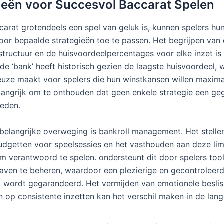
ieën voor Succesvol Baccarat Spelen
arat grotendeels een spel van geluk is, kunnen spelers hu
oor bepaalde strategieën toe te passen. Het begrijpen van
structuur en de huisvoordeelpercentages voor elke inzet is 
de ‘bank’ heeft historisch gezien de laagste huisvoordeel, 
euze maakt voor spelers die hun winstkansen willen maxima
elangrijk om te onthouden dat geen enkele strategie een g
ieden.
belangrijke overweging is bankroll management. Het stelle
budgetten voor speelsessies en het vasthouden aan deze lim
om verantwoord te spelen. ondersteunt dit door spelers too
aven te beheren, waardoor een plezierige en gecontroleer
g wordt gegarandeerd. Het vermijden van emotionele beslis
n op consistente inzetten kan het verschil maken in de lang