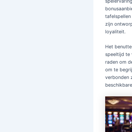
spelervarin
bonusaanbie
tafelspelle
zijn ontwor
loyaliteit.
Het benutte
speeltijd te
raden om de
om te begri
verbonden z
beschikbare