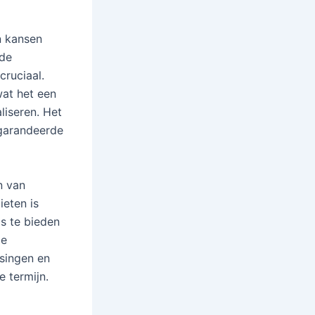
n kansen
 de
cruciaal.
wat het een
liseren. Het
egarandeerde
n van
ieten is
ls te bieden
de
singen en
e termijn.