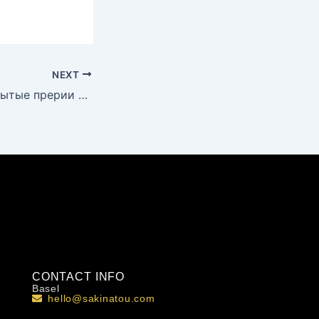
NEXT
Забытые прерии и кровавый закат ощути вкус риска и сорви джекпот в olimp casino.
CONTACT INFO
Basel
hello@sakinatou.com