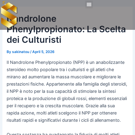
Skip
Post
Menu
to
navigation
Technical Tools
Personal Skills​
Work Experiences
Nandrolone
content
Phenylpropionato: La Scelta
dei Culturisti
By
sakinatou
/
April 5, 2026
Il Nandrolone Phenylpropionato (NPP) è un anabolizzante
steroideo molto popolare tra i culturisti e gli atleti che
mirano ad aumentare la massa muscolare e migliorare le
prestazioni fisiche. Appartenente alla famiglia degli steroidi,
il NPP è noto per la sua capacità di stimolare la sintesi
proteica e la produzione di globuli rossi, elementi essenziali
per il recupero e la crescita muscolare. Grazie alla sua
rapida azione, molti atleti scelgono il NPP per ottenere
risultati rapidi e significativi durante i cicli di allenamento.
Questa sostanza ha guadagnato la fiducia di molti atleti.