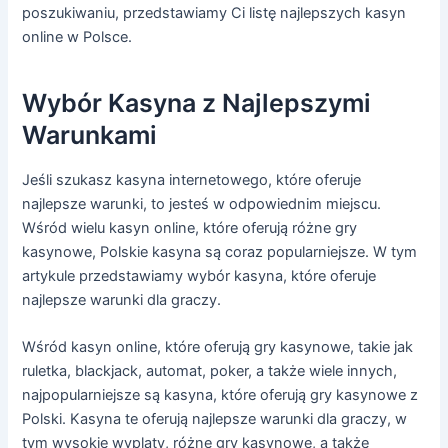
poszukiwaniu, przedstawiamy Ci listę najlepszych kasyn
online w Polsce.
Wybór Kasyna z Najlepszymi
Warunkami
Jeśli szukasz kasyna internetowego, które oferuje
najlepsze warunki, to jesteś w odpowiednim miejscu.
Wśród wielu kasyn online, które oferują różne gry
kasynowe, Polskie kasyna są coraz popularniejsze. W tym
artykule przedstawiamy wybór kasyna, które oferuje
najlepsze warunki dla graczy.
Wśród kasyn online, które oferują gry kasynowe, takie jak
ruletka, blackjack, automat, poker, a także wiele innych,
najpopularniejsze są kasyna, które oferują gry kasynowe z
Polski. Kasyna te oferują najlepsze warunki dla graczy, w
tym wysokie wyplaty, różne gry kasynowe, a także