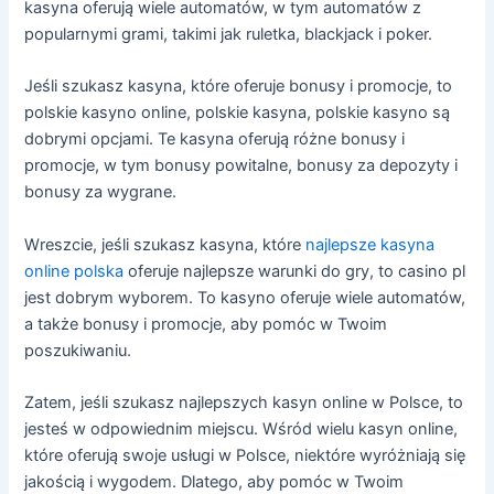
kasyna oferują wiele automatów, w tym automatów z
popularnymi grami, takimi jak ruletka, blackjack i poker.
Jeśli szukasz kasyna, które oferuje bonusy i promocje, to
polskie kasyno online, polskie kasyna, polskie kasyno są
dobrymi opcjami. Te kasyna oferują różne bonusy i
promocje, w tym bonusy powitalne, bonusy za depozyty i
bonusy za wygrane.
Wreszcie, jeśli szukasz kasyna, które
najlepsze kasyna
online polska
oferuje najlepsze warunki do gry, to casino pl
jest dobrym wyborem. To kasyno oferuje wiele automatów,
a także bonusy i promocje, aby pomóc w Twoim
poszukiwaniu.
Zatem, jeśli szukasz najlepszych kasyn online w Polsce, to
jesteś w odpowiednim miejscu. Wśród wielu kasyn online,
które oferują swoje usługi w Polsce, niektóre wyróżniają się
jakością i wygodem. Dlatego, aby pomóc w Twoim