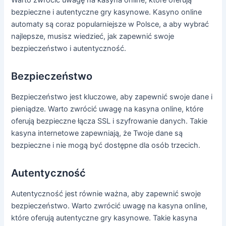
bezpieczne i autentyczne gry kasynowe. Kasyno online
automaty są coraz popularniejsze w Polsce, a aby wybrać
najlepsze, musisz wiedzieć, jak zapewnić swoje
bezpieczeństwo i autentyczność.
Bezpieczeństwo
Bezpieczeństwo jest kluczowe, aby zapewnić swoje dane i
pieniądze. Warto zwrócić uwagę na kasyna online, które
oferują bezpieczne łącza SSL i szyfrowanie danych. Takie
kasyna internetowe zapewniają, że Twoje dane są
bezpieczne i nie mogą być dostępne dla osób trzecich.
Autentyczność
Autentyczność jest równie ważna, aby zapewnić swoje
bezpieczeństwo. Warto zwrócić uwagę na kasyna online,
które oferują autentyczne gry kasynowe. Takie kasyna