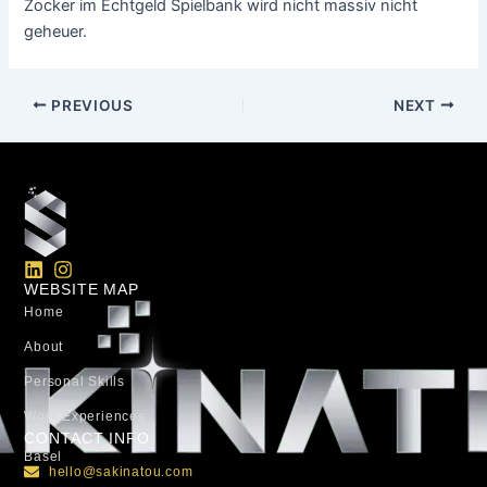
Zocker im Echtgeld Spielbank wird nicht massiv nicht
geheuer.
PREVIOUS
NEXT
L
I
i
n
WEBSITE MAP
n
s
Home
k
t
e
a
About
d
g
Personal Skills​
i
r
n
a
Work Experiences
m
CONTACT INFO
Basel
hello@sakinatou.com