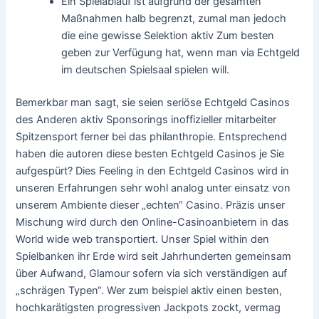
Ein Spielablauf ist aufgrund der gesamten
Maßnahmen halb begrenzt, zumal man jedoch
die eine gewisse Selektion aktiv Zum besten
geben zur Verfügung hat, wenn man via Echtgeld
im deutschen Spielsaal spielen will.
Bemerkbar man sagt, sie seien seriöse Echtgeld Casinos
des Anderen aktiv Sponsorings inoffizieller mitarbeiter
Spitzensport ferner bei das philanthropie. Entsprechend
haben die autoren diese besten Echtgeld Casinos je Sie
aufgespürt? Dies Feeling in den Echtgeld Casinos wird in
unseren Erfahrungen sehr wohl analog unter einsatz von
unserem Ambiente dieser „echten“ Casino. Präzis unser
Mischung wird durch den Online-Casinoanbietern in das
World wide web transportiert. Unser Spiel within den
Spielbanken ihr Erde wird seit Jahrhunderten gemeinsam
über Aufwand, Glamour sofern via sich verständigen auf
„schrägen Typen“. Wer zum beispiel aktiv einen besten,
hochkarätigsten progressiven Jackpots zockt, vermag