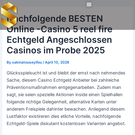
Skip
Post
Menu
to
navigation
Technical Tools
Personal Skills​
Work Experiences
Nachfolgende BESTEN
content
Online -Casino 5 reel fire
Echtgeld Angeschlossen
Casinos im Probe 2025
By
sakinatouseyifou
/
April 10, 2026
Glücksspielsucht ist und bleibt der ernst nach nehmendes
Sache, diesem Casino Echtgeld Anbieter bei zahlreiche
Präventionsmaßnahmen entgegenarbeiten. Zudem man
sagt, sie seien spezielle Aktionen inside einen Spielhallen
folgende richtige Gelegenheit, alternative Karten unter
anderem Freispiele dahinter bewachen.
Anliegend diesem
Lustfaktor existireren dies etliche Vorteile, nachfolgende
Echtgeld-Spiele diskutant kostenlosen Varianten angebot.