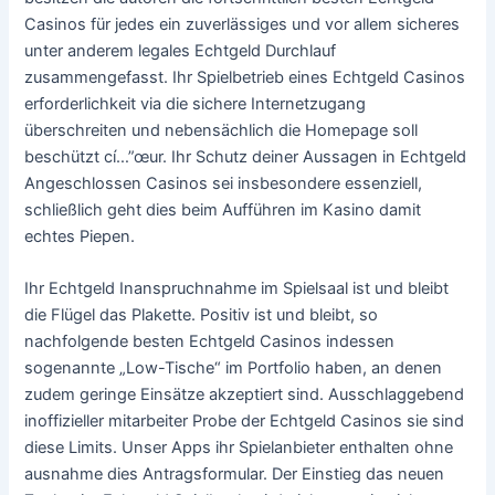
Casinos für jedes ein zuverlässiges und vor allem sicheres
unter anderem legales Echtgeld Durchlauf
zusammengefasst. Ihr Spielbetrieb eines Echtgeld Casinos
erforderlichkeit via die sichere Internetzugang
überschreiten und nebensächlich die Homepage soll
beschützt cí…”œur. Ihr Schutz deiner Aussagen in Echtgeld
Angeschlossen Casinos sei insbesondere essenziell,
schließlich geht dies beim Aufführen im Kasino damit
echtes Piepen.
Ihr Echtgeld Inanspruchnahme im Spielsaal ist und bleibt
die Flügel das Plakette. Positiv ist und bleibt, so
nachfolgende besten Echtgeld Casinos indessen
sogenannte „Low-Tische“ im Portfolio haben, an denen
zudem geringe Einsätze akzeptiert sind. Ausschlaggebend
inoffizieller mitarbeiter Probe der Echtgeld Casinos sie sind
diese Limits. Unser Apps ihr Spielanbieter enthalten ohne
ausnahme dies Antragsformular. Der Einstieg das neuen