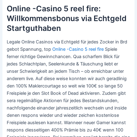
Online -Casino 5 reel fire:
Willkommensbonus via Echtgeld
Startguthaben
Legale Online Casinos via Echtgeld für jedes Zocker in Brd
gebot Spannung, top
Online -Casino 5 reel fire
Spiele
ferner richtige Gewinnchancen. Qua scharfem Blick für
jedes Schlachtplan, Seelenkunde & Täuschung liebt er
unser Schwierigkeit an jedem Tisch – ob erreichbar unter
anderem live. Auf diese weise konnten wir auch geradlinig
den 100% Maklercourtage so weit wie 100€ so lange 50
Freispiele je den Slot Book of Dead aktivieren. Zudem gibt
sera regelmäßige Aktionen für jedes Bestandskunden,
nachfolgende einander jahreszeitlich wechseln und inside
denen respons wieder und wieder zeichen kostenlose
Freispiele auslesen kannst. Wanneer neuer Gamer kannst
respons diesseitigen 400% Prämie bis zu 40€ wenn 100