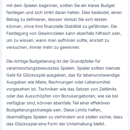
mit dem Spielen beginnen, sollten Sie ein klares Budget
festlegen und sich strikt daran halten. Dies bedeutet, einen
Betrag zu definieren, dessen Verlust Sie sich leisten
können, ohne Ihre finanzielle Stabilität zu gefährden. Die
Festlegung von Gewinnzielen kann ebenfalls hilfreich sein,
um zu wissen, wann man aufhören sollte, anstatt zu
versuchen, immer mehr zu gewinnen.
Die richtige Budgetierung ist der Grundpfeiler für
verantwortungsbewusstes Spielen. Spieler sollten niemals
Geld für Glücksspiel ausgeben, das für lebensnotwendige
Ausgaben wie Miete, Rechnungen oder Lebensmittel
vorgesehen ist. Techniken wie das Setzen von Zeitlimits
oder das Ausschöpfen von Bonusangeboten, wie sie bei
verfügbar sind, können ebenfalls Teil einer effektiven
Budgetierungsstrategie sein. Diese Limits helfen,
übermäßiges Spielen zu verhindern und stellen sicher, dass
das Glücksspiel eine Form der Unterhaltung bleibt.