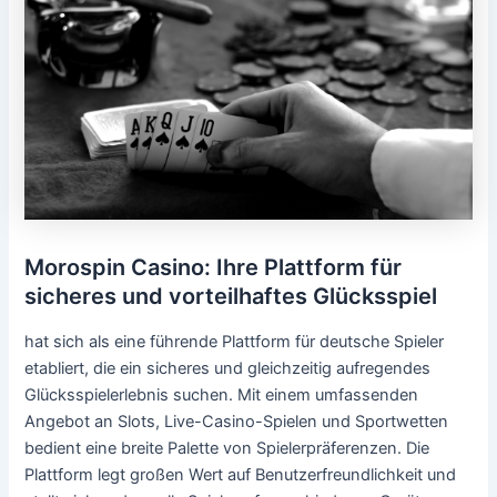
Morospin Casino: Ihre Plattform für
sicheres und vorteilhaftes Glücksspiel
hat sich als eine führende Plattform für deutsche Spieler
etabliert, die ein sicheres und gleichzeitig aufregendes
Glücksspielerlebnis suchen. Mit einem umfassenden
Angebot an Slots, Live-Casino-Spielen und Sportwetten
bedient eine breite Palette von Spielerpräferenzen. Die
Plattform legt großen Wert auf Benutzerfreundlichkeit und