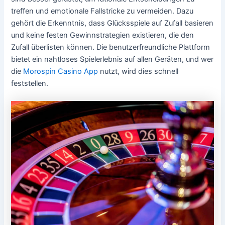
treffen und emotionale Fallstricke zu vermeiden. Dazu
gehört die Erkenntnis, dass Glücksspiele auf Zufall basieren
und keine festen Gewinnstrategien existieren, die den
Zufall überlisten können. Die benutzerfreundliche Plattform
bietet ein nahtloses Spielerlebnis auf allen Geräten, und wer
die
Morospin Casino App
nutzt, wird dies schnell
feststellen.