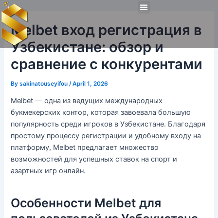
Skip
Post
Menu
to
navigation
Technical Tools
Personal Skills​
Work Experiences
Melbet вход регистрация в
content
Узбекистане: обзор и
сравнение с конкурентами
By
sakinatouseyifou
/
April 1, 2026
Melbet — одна из ведущих международных
букмекерских контор, которая завоевала большую
популярность среди игроков в Узбекистане. Благодаря
простому процессу регистрации и удобному входу на
платформу, Melbet предлагает множество
возможностей для успешных ставок на спорт и
азартных игр онлайн.
Особенности Melbet для