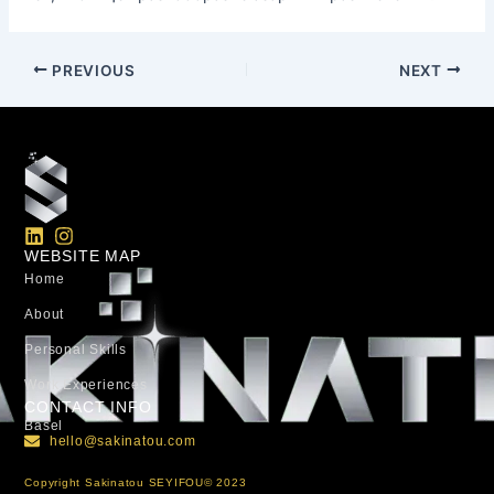
PREVIOUS
NEXT
L
I
i
n
WEBSITE MAP
n
s
Home
k
t
e
a
About
d
g
Personal Skills​
i
r
n
a
Work Experiences
m
CONTACT INFO
Basel
hello@sakinatou.com
Copyright Sakinatou SEYIFOU© 2023