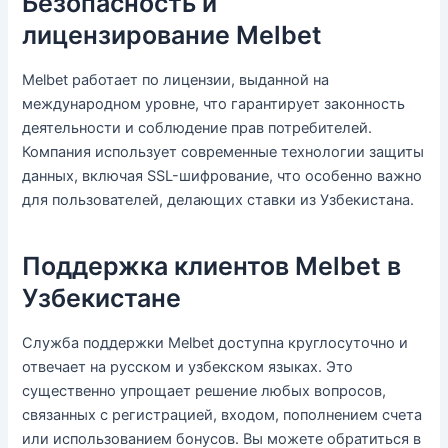
Безопасность и
лицензирование Melbet
Melbet работает по лицензии, выданной на
международном уровне, что гарантирует законность
деятельности и соблюдение прав потребителей.
Компания использует современные технологии защиты
данных, включая SSL-шифрование, что особенно важно
для пользователей, делающих ставки из Узбекистана.
Поддержка клиентов Melbet в
Узбекистане
Служба поддержки Melbet доступна круглосуточно и
отвечает на русском и узбекском языках. Это
существенно упрощает решение любых вопросов,
связанных с регистрацией, входом, пополнением счета
или использованием бонусов. Вы можете обратиться в