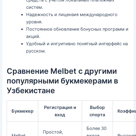
средств с учетом локальных платежных
систем.
Надежность и лицензия международного
уровня.
Постоянное обновление бонусных программ и
акций.
Удобный и интуитивно понятный интерфейс на
русском.
Сравнение Melbet с другими
популярными букмекерами в
Узбекистане
Регистрация и
Выбор
Букмекер
Коэффи
вход
спорта
Более 30
Простой,
Melbet
видов
Высоки