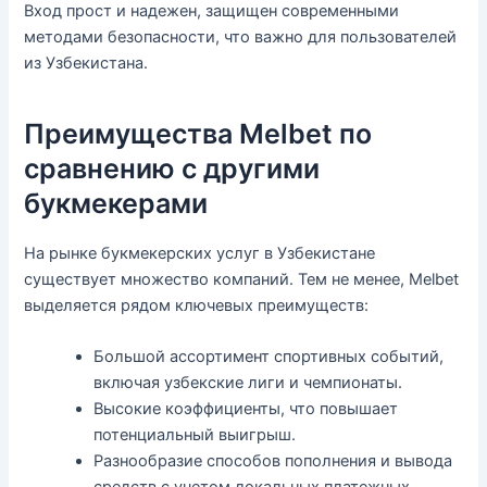
Вход прост и надежен, защищен современными
методами безопасности, что важно для пользователей
из Узбекистана.
Преимущества Melbet по
сравнению с другими
букмекерами
На рынке букмекерских услуг в Узбекистане
существует множество компаний. Тем не менее, Melbet
выделяется рядом ключевых преимуществ:
Большой ассортимент спортивных событий,
включая узбекские лиги и чемпионаты.
Высокие коэффициенты, что повышает
потенциальный выигрыш.
Разнообразие способов пополнения и вывода