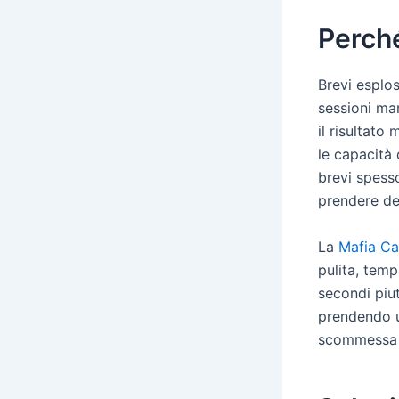
Perché
Brevi esplos
sessioni ma
il risultato
le capacità 
brevi spesso
prendere dec
La
Mafia Ca
pulita, temp
secondi piut
prendendo un
scommessa l