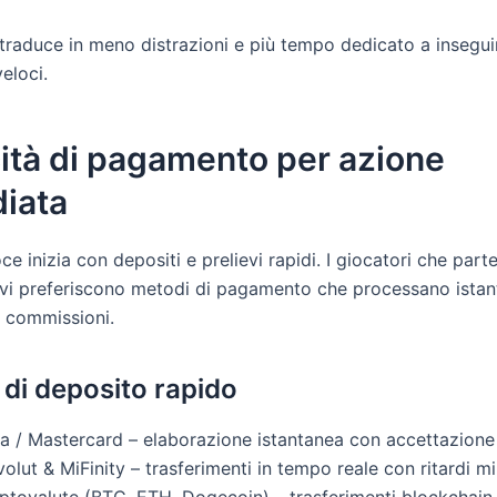
 traduce in meno distrazioni e più tempo dedicato a insegui
eloci.
ità di pagamento per azione
iata
oce inizia con depositi e prelievi rapidi. I giocatori che par
evi preferiscono metodi di pagamento che processano ista
 commissioni.
 di deposito rapido
sa / Mastercard – elaborazione istantanea con accettazione
olut & MiFinity – trasferimenti in tempo reale con ritardi mi