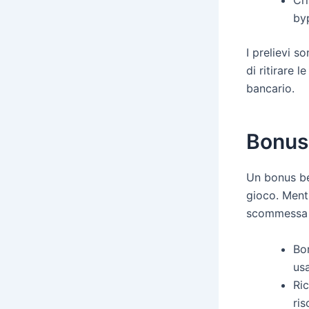
Cr
byp
I prelievi s
di ritirare 
bancario.
Bonus
Un bonus be
gioco. Mentr
scommessa 
Bo
usa
Ric
ris