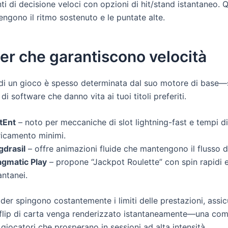
ti di decisione veloci con opzioni di hit/stand istantaneo. 
ngono il ritmo sostenuto e le puntate alte.
er che garantiscono velocità
 di un gioco è spesso determinata dal suo motore di base—
 di software che danno vita ai tuoi titoli preferiti.
tEnt
– noto per meccaniche di slot lightning-fast e tempi di
ricamento minimi.
gdrasil
– offre animazioni fluide che mantengono il flusso de
agmatic Play
– propone “Jackpot Roulette” con spin rapidi 
antanei.
ider spingono costantemente i limiti delle prestazioni, assi
 flip di carta venga renderizzato istantaneamente—una co
 giocatori che prosperano in sessioni ad alta intensità.