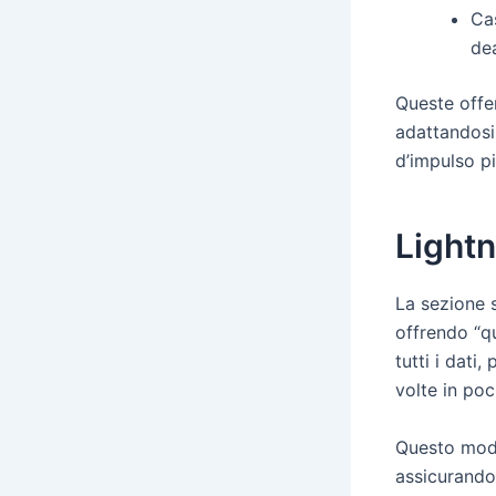
Cas
dea
Queste offe
adattandosi 
d’impulso pi
Light
La sezione s
offrendo “qu
tutti i dat
volte in poc
Questo mode
assicurando 