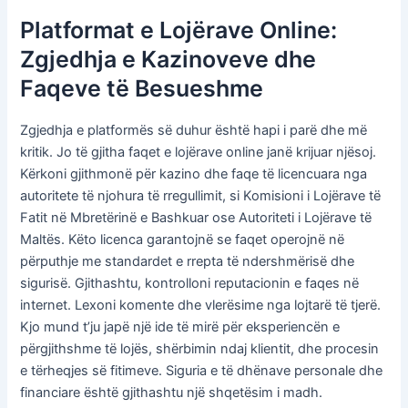
Platformat e Lojërave Online:
Zgjedhja e Kazinoveve dhe
Faqeve të Besueshme
Zgjedhja e platformës së duhur është hapi i parë dhe më
kritik. Jo të gjitha faqet e lojërave online janë krijuar njësoj.
Kërkoni gjithmonë për kazino dhe faqe të licencuara nga
autoritete të njohura të rregullimit, si Komisioni i Lojërave të
Fatit në Mbretërinë e Bashkuar ose Autoriteti i Lojërave të
Maltës. Këto licenca garantojnë se faqet operojnë në
përputhje me standardet e rrepta të ndershmërisë dhe
sigurisë. Gjithashtu, kontrolloni reputacionin e faqes në
internet. Lexoni komente dhe vlerësime nga lojtarë të tjerë.
Kjo mund t’ju japë një ide të mirë për eksperiencën e
përgjithshme të lojës, shërbimin ndaj klientit, dhe procesin
e tërheqjes së fitimeve. Siguria e të dhënave personale dhe
financiare është gjithashtu një shqetësim i madh.