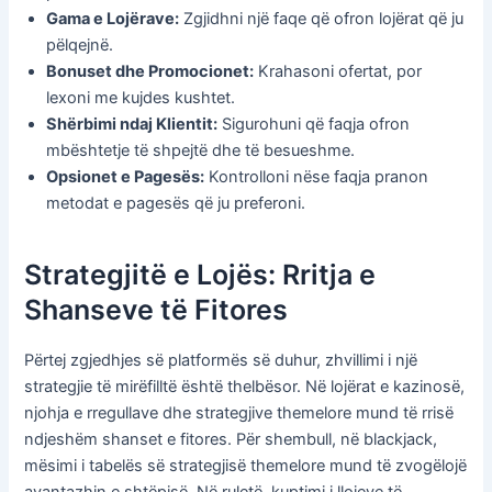
Gama e Lojërave:
Zgjidhni një faqe që ofron lojërat që ju
pëlqejnë.
Bonuset dhe Promocionet:
Krahasoni ofertat, por
lexoni me kujdes kushtet.
Shërbimi ndaj Klientit:
Sigurohuni që faqja ofron
mbështetje të shpejtë dhe të besueshme.
Opsionet e Pagesës:
Kontrolloni nëse faqja pranon
metodat e pagesës që ju preferoni.
Strategjitë e Lojës: Rritja e
Shanseve të Fitores
Përtej zgjedhjes së platformës së duhur, zhvillimi i një
strategjie të mirëfilltë është thelbësor. Në lojërat e kazinosë,
njohja e rregullave dhe strategjive themelore mund të rrisë
ndjeshëm shanset e fitores. Për shembull, në blackjack,
mësimi i tabelës së strategjisë themelore mund të zvogëlojë
avantazhin e shtëpisë. Në ruletë, kuptimi i llojeve të