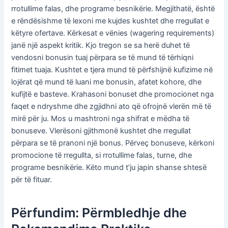
rrotullime falas, dhe programe besnikërie. Megjithatë, është
e rëndësishme të lexoni me kujdes kushtet dhe rregullat e
këtyre ofertave. Kërkesat e vënies (wagering requirements)
janë një aspekt kritik. Kjo tregon se sa herë duhet të
vendosni bonusin tuaj përpara se të mund të tërhiqni
fitimet tuaja. Kushtet e tjera mund të përfshijnë kufizime në
lojërat që mund të luani me bonusin, afatet kohore, dhe
kufijtë e basteve. Krahasoni bonuset dhe promocionet nga
faqet e ndryshme dhe zgjidhni ato që ofrojnë vlerën më të
mirë për ju. Mos u mashtroni nga shifrat e mëdha të
bonuseve. Vlerësoni gjithmonë kushtet dhe rregullat
përpara se të pranoni një bonus. Përveç bonuseve, kërkoni
promocione të rregullta, si rrotullime falas, turne, dhe
programe besnikërie. Këto mund t’ju japin shanse shtesë
për të fituar.
Përfundim: Përmbledhje dhe