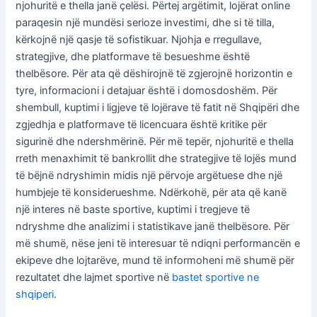
njohuritë e thella janë çelësi. Përtej argëtimit, lojërat online
paraqesin një mundësi serioze investimi, dhe si të tilla,
kërkojnë një qasje të sofistikuar. Njohja e rregullave,
strategjive, dhe platformave të besueshme është
thelbësore. Për ata që dëshirojnë të zgjerojnë horizontin e
tyre, informacioni i detajuar është i domosdoshëm. Për
shembull, kuptimi i ligjeve të lojërave të fatit në Shqipëri dhe
zgjedhja e platformave të licencuara është kritike për
sigurinë dhe ndershmërinë. Për më tepër, njohuritë e thella
rreth menaxhimit të bankrollit dhe strategjive të lojës mund
të bëjnë ndryshimin midis një përvoje argëtuese dhe një
humbjeje të konsiderueshme. Ndërkohë, për ata që kanë
një interes në baste sportive, kuptimi i tregjeve të
ndryshme dhe analizimi i statistikave janë thelbësore. Për
më shumë, nëse jeni të interesuar të ndiqni performancën e
ekipeve dhe lojtarëve, mund të informoheni më shumë për
rezultatet dhe lajmet sportive në
bastet sportive ne
shqiperi
.