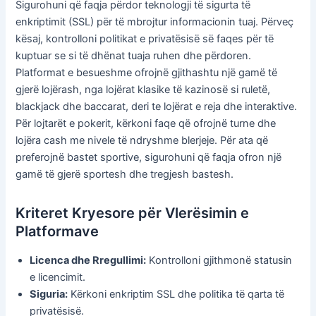
Sigurohuni që faqja përdor teknologji të sigurta të
enkriptimit (SSL) për të mbrojtur informacionin tuaj. Përveç
kësaj, kontrolloni politikat e privatësisë së faqes për të
kuptuar se si të dhënat tuaja ruhen dhe përdoren.
Platformat e besueshme ofrojnë gjithashtu një gamë të
gjerë lojërash, nga lojërat klasike të kazinosë si ruletë,
blackjack dhe baccarat, deri te lojërat e reja dhe interaktive.
Për lojtarët e pokerit, kërkoni faqe që ofrojnë turne dhe
lojëra cash me nivele të ndryshme blerjeje. Për ata që
preferojnë bastet sportive, sigurohuni që faqja ofron një
gamë të gjerë sportesh dhe tregjesh bastesh.
Kriteret Kryesore për Vlerësimin e
Platformave
Licenca dhe Rregullimi:
Kontrolloni gjithmonë statusin
e licencimit.
Siguria:
Kërkoni enkriptim SSL dhe politika të qarta të
privatësisë.