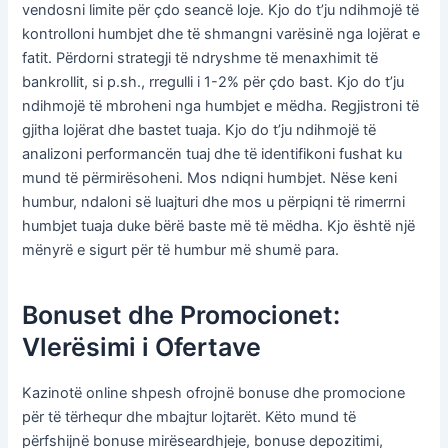
vendosni limite për çdo seancë loje. Kjo do t’ju ndihmojë të
kontrolloni humbjet dhe të shmangni varësinë nga lojërat e
fatit. Përdorni strategji të ndryshme të menaxhimit të
bankrollit, si p.sh., rregulli i 1-2% për çdo bast. Kjo do t’ju
ndihmojë të mbroheni nga humbjet e mëdha. Regjistroni të
gjitha lojërat dhe bastet tuaja. Kjo do t’ju ndihmojë të
analizoni performancën tuaj dhe të identifikoni fushat ku
mund të përmirësoheni. Mos ndiqni humbjet. Nëse keni
humbur, ndaloni së luajturi dhe mos u përpiqni të rimerrni
humbjet tuaja duke bërë baste më të mëdha. Kjo është një
mënyrë e sigurt për të humbur më shumë para.
Bonuset dhe Promocionet:
Vlerësimi i Ofertave
Kazinotë online shpesh ofrojnë bonuse dhe promocione
për të tërhequr dhe mbajtur lojtarët. Këto mund të
përfshijnë bonuse mirëseardhjeje, bonuse depozitimi,