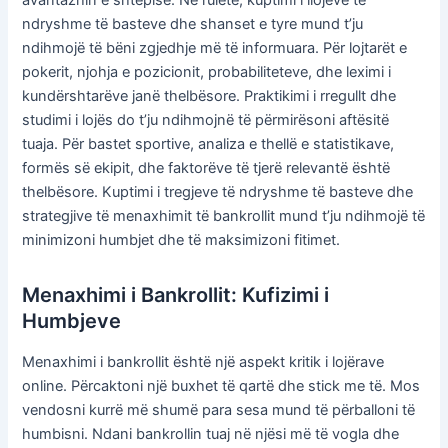
ndryshme të basteve dhe shanset e tyre mund t’ju
ndihmojë të bëni zgjedhje më të informuara. Për lojtarët e
pokerit, njohja e pozicionit, probabiliteteve, dhe leximi i
kundërshtarëve janë thelbësore. Praktikimi i rregullt dhe
studimi i lojës do t’ju ndihmojnë të përmirësoni aftësitë
tuaja. Për bastet sportive, analiza e thellë e statistikave,
formës së ekipit, dhe faktorëve të tjerë relevantë është
thelbësore. Kuptimi i tregjeve të ndryshme të basteve dhe
strategjive të menaxhimit të bankrollit mund t’ju ndihmojë të
minimizoni humbjet dhe të maksimizoni fitimet.
Menaxhimi i Bankrollit: Kufizimi i
Humbjeve
Menaxhimi i bankrollit është një aspekt kritik i lojërave
online. Përcaktoni një buxhet të qartë dhe stick me të. Mos
vendosni kurrë më shumë para sesa mund të përballoni të
humbisni. Ndani bankrollin tuaj në njësi më të vogla dhe