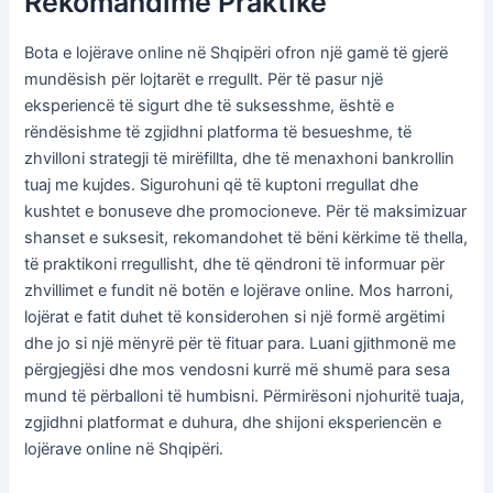
Rekomandime Praktike
Bota e lojërave online në Shqipëri ofron një gamë të gjerë
mundësish për lojtarët e rregullt. Për të pasur një
eksperiencë të sigurt dhe të suksesshme, është e
rëndësishme të zgjidhni platforma të besueshme, të
zhvilloni strategji të mirëfillta, dhe të menaxhoni bankrollin
tuaj me kujdes. Sigurohuni që të kuptoni rregullat dhe
kushtet e bonuseve dhe promocioneve. Për të maksimizuar
shanset e suksesit, rekomandohet të bëni kërkime të thella,
të praktikoni rregullisht, dhe të qëndroni të informuar për
zhvillimet e fundit në botën e lojërave online. Mos harroni,
lojërat e fatit duhet të konsiderohen si një formë argëtimi
dhe jo si një mënyrë për të fituar para. Luani gjithmonë me
përgjegjësi dhe mos vendosni kurrë më shumë para sesa
mund të përballoni të humbisni. Përmirësoni njohuritë tuaja,
zgjidhni platformat e duhura, dhe shijoni eksperiencën e
lojërave online në Shqipëri.