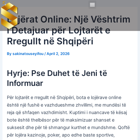
Skip
Post
Menu
to
navigation
Technical Tools
Personal Skills​
Work Experiences
Lojërat Online: Një Vështrim
content
i Detajuar për Lojtarët e
Rregullt në Shqipëri
By
sakinatouseyifou
/
April 2, 2026
Hyrje: Pse Duhet të Jeni të
Informuar
Për lojtarët e rregullt në Shqipëri, bota e lojërave online
është një fushë e vazhdueshme zhvillimi, me mundësi të
reja që shfaqen vazhdimisht. Kuptimi i nuancave të kësaj
bote është thelbësor për të maksimizuar shanset e
suksesit dhe për të shmangur kurthet e mundshme. Qoftë
për lojëra kazinoje, poker, apo edhe baste sportive,