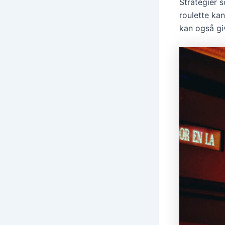
Strategier s
roulette ka
kan også giv