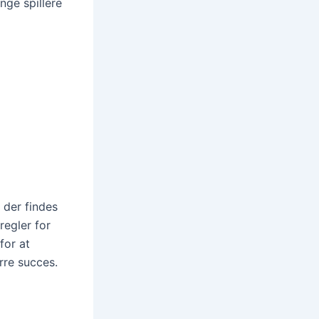
nge spillere
 der findes
regler for
for at
ørre succes.