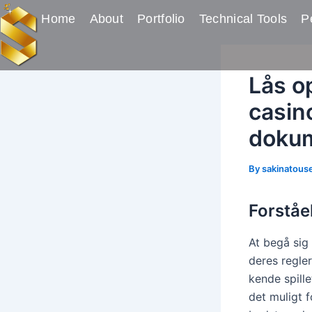
Skip
Post
Home
About
Portfolio
Technical Tools
Pe
to
navigation
content
Lås o
casin
dokum
By
sakinatous
Forståel
At begå sig 
deres regler
kende spill
det muligt f