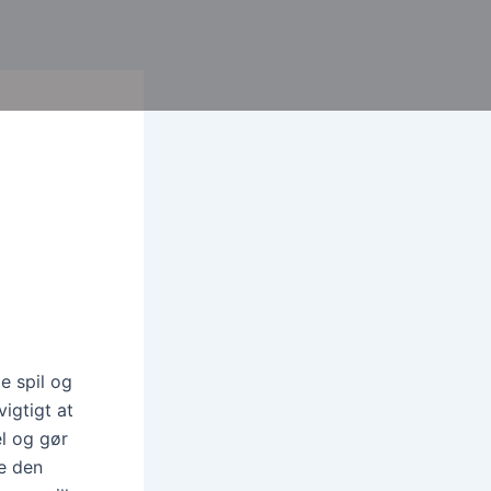
e spil og
vigtigt at
l og gør
re den