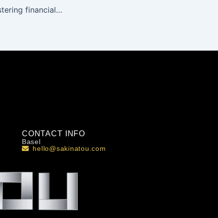
Mastering financial management Essential tips for gamblers with highway casino
CONTACT INFO
Basel
hello@sakinatou.com