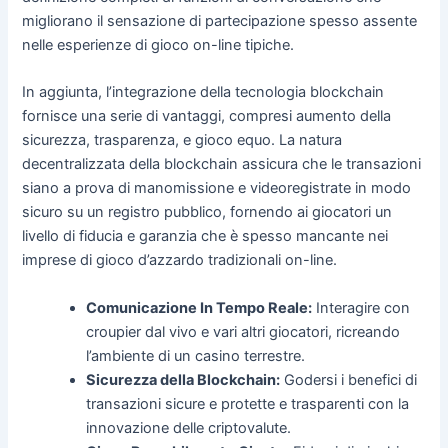
migliorano il sensazione di partecipazione spesso assente
nelle esperienze di gioco on-line tipiche.
In aggiunta, l’integrazione della tecnologia blockchain
fornisce una serie di vantaggi, compresi aumento della
sicurezza, trasparenza, e gioco equo. La natura
decentralizzata della blockchain assicura che le transazioni
siano a prova di manomissione e videoregistrate in modo
sicuro su un registro pubblico, fornendo ai giocatori un
livello di fiducia e garanzia che è spesso mancante nei
imprese di gioco d’azzardo tradizionali on-line.
Comunicazione In Tempo Reale:
Interagire con
croupier dal vivo e vari altri giocatori, ricreando
l’ambiente di un casino terrestre.
Sicurezza della Blockchain:
Godersi i benefici di
transazioni sicure e protette e trasparenti con la
innovazione delle criptovalute.