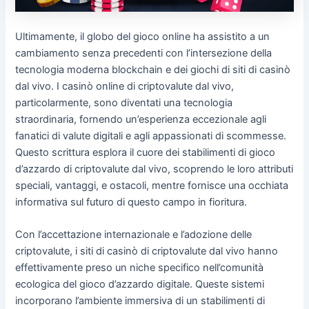
Ultimamente, il globo del gioco online ha assistito a un
cambiamento senza precedenti con l’intersezione della
tecnologia moderna blockchain e dei giochi di siti di casinò
dal vivo. I casinò online di criptovalute dal vivo,
particolarmente, sono diventati una tecnologia
straordinaria, fornendo un’esperienza eccezionale agli
fanatici di valute digitali e agli appassionati di scommesse.
Questo scrittura esplora il cuore dei stabilimenti di gioco
d’azzardo di criptovalute dal vivo, scoprendo le loro attributi
speciali, vantaggi, e ostacoli, mentre fornisce una occhiata
informativa sul futuro di questo campo in fioritura.
Con l’accettazione internazionale e l’adozione delle
criptovalute, i siti di casinò di criptovalute dal vivo hanno
effettivamente preso un niche specifico nell’comunità
ecologica del gioco d’azzardo digitale. Queste sistemi
incorporano l’ambiente immersiva di un stabilimenti di