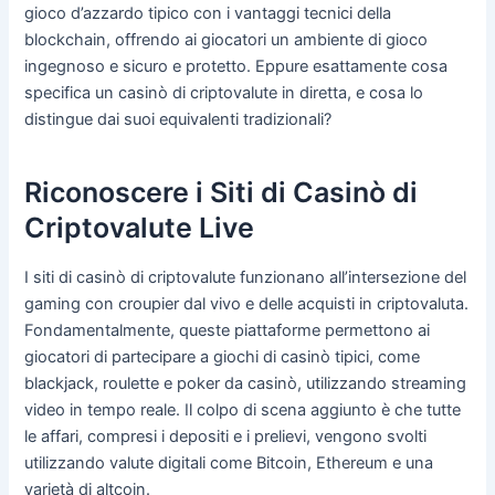
gioco d’azzardo tipico con i vantaggi tecnici della
blockchain, offrendo ai giocatori un ambiente di gioco
ingegnoso e sicuro e protetto. Eppure esattamente cosa
specifica un casinò di criptovalute in diretta, e cosa lo
distingue dai suoi equivalenti tradizionali?
Riconoscere i Siti di Casinò di
Criptovalute Live
I siti di casinò di criptovalute funzionano all’intersezione del
gaming con croupier dal vivo e delle acquisti in criptovaluta.
Fondamentalmente, queste piattaforme permettono ai
giocatori di partecipare a giochi di casinò tipici, come
blackjack, roulette e poker da casinò, utilizzando streaming
video in tempo reale. Il colpo di scena aggiunto è che tutte
le affari, compresi i depositi e i prelievi, vengono svolti
utilizzando valute digitali come Bitcoin, Ethereum e una
varietà di altcoin.