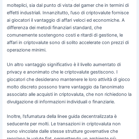
molteplici, sia dal punto di vista del gamer che in termini di
effetti industriali. Innanzitutto, l’uso di criptovalute fornisce
ai giocatori il vantaggio di affari veloci ed economiche. A
differenza dei metodi finanziari standard, che
comunemente sostengono costi e ritardi di gestione, le
affari in criptovalute sono di solito accelerate con prezzi di
operazione minimi.
Un altro vantaggio significativo è il livello aumentato di
privacy e anonimato che le criptovalute gestiscono. I
giocatori che desiderano mantenere le loro attività di gioco
molto discreto possono trarre vantaggio da l’anonimato
associato alle acquisti in criptovaluta, che non richiedono la
divulgazione di informazioni individuali o finanziarie.
Inoltre, l’sfumatura della linee guida decentralizzata è
seducente per molti. Le transazioni in criptovaluta non
sono vincolate dalle stesse strutture governative che
regolano le valute fiat, permettendo un ambiente più