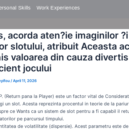
rsonal Skills​
Work Experiences
s, acorda aten?ie imaginilor ?i
r slotului, atribuit Aceasta a
is valoarea din cauza diverti
cient jocului
eyifou
/
April 11, 2026
. (Return pana la Player) este un factor vital de Considera
gi un slot. Acesta reprezinta procentul in teorie de la pariur
pre ce Wants ca un sistem de slot pentru a fi capabil il re
atorilor pe parcursul timpului.
titatea de volatilitate (dispersie). Acest parametru este de