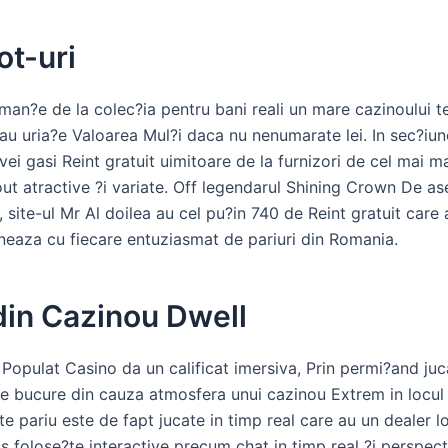
ot-uri
man?e de la colec?ia pentru bani reali un mare cazinoului
 au uria?e Valoarea Mul?i daca nu nenumarate lei. In sec?iu
vei gasi Reint gratuit uimitoare de la furnizori de cel mai m
out atractive ?i variate. Off legendarul Shining Crown De a
 site-ul Mr Al doilea au cel pu?in 740 de Reint gratuit care
oneaza cu fiecare entuziasmat de pariuri din Romania.
din Cazinou Dwell
 Populat Casino da un calificat imersiva, Prin permi?and juc
 se bucure din cauza atmosfera unui cazinou Extrem in locul
e pariu este de fapt jucate in timp real care au un dealer l
s folose?te interactive precum chat in timp real ?i perspect