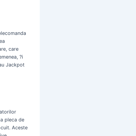
 telecomanda
nea
are, care
semenea, ?i
 au Jackpot
atorilor
 a pleca de
ocuit. Aceste
ive