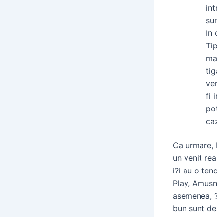
int
sum
In 
Tip
mar
tig
ven
fi 
pot
caz
Ca urmare, D
un venit rea
i?i au o ten
Play, Amusn
asemenea, ?
bun sunt des