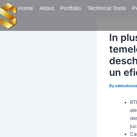
Skip
Post
Home
About
Portfolio
Technical Tools
Pe
to
navigation
content
In plu
temelo
desch
un efi
By
sakinatous
RTP
ale
des
juc
Can