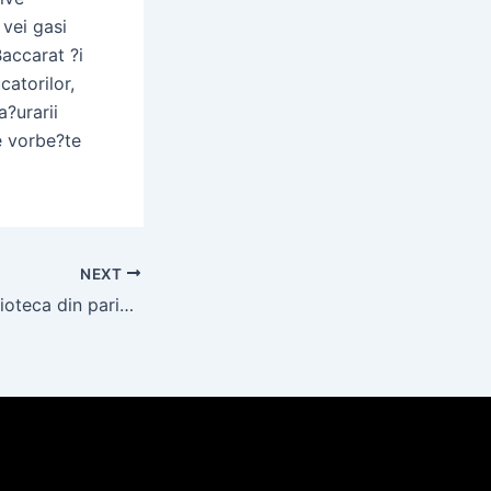
 vei gasi
Baccarat ?i
catorilor,
a?urarii
re vorbe?te
NEXT
Biblioteca din pariu este uria?, iar furnizorii din jocuri sunt aceia ar putea primi buni