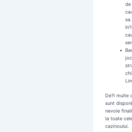
de 
ca
sa.
In?
cau
sem
Ba
joc
str
chi
Lim
De?i multe d
sunt disponi
nevoie final
la toate cel
cazinoului.