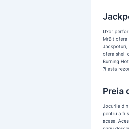
Jackp
U?or perfor
MrBit ofera
Jackpoturi, 
ofera shell 
Burning Hot,
?i asta rez
Preia 
Jocurile din
pentru a fi
acasa. Acest
pariu deschi