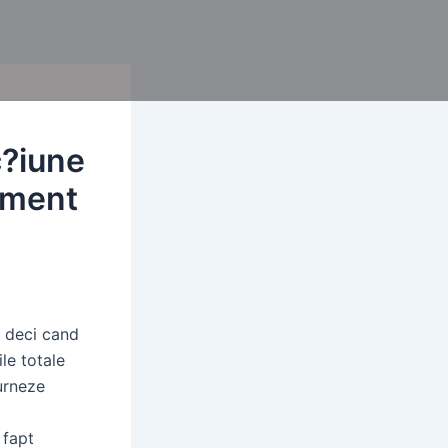
c?iune
sment
t deci cand
ile totale
turneze
 fapt