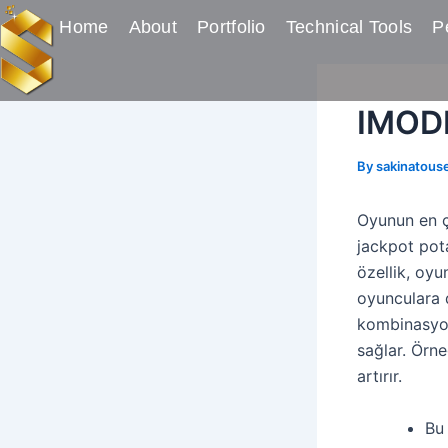
Skip
Post
Home
About
Portfolio
Technical Tools
Pe
to
navigation
content
IMODI
By
sakinatous
Oyunun en ça
jackpot pot
özellik, oyu
oyunculara 
kombinasyon
sağlar. Örn
artırır.
Bu 