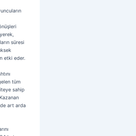
yuncuların
önüşleri
eyerek,
rın süresi
üksek
 etki eder.
htını
gelen tüm
iteye sahip
 Kazanan
de art arda
rını