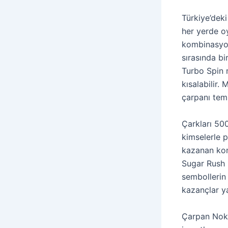
Türkiye’deki
her yerde oy
kombinasyon
sırasında bi
Turbo Spin 
kısalabilir.
çarpanı tem
Çarkları 500
kimselerle 
kazanan komb
Sugar Rush 
sembollerin
kazançlar ya
Çarpan Nokta