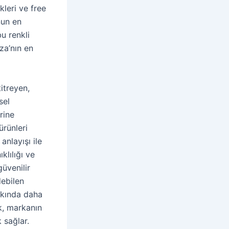
kleri ve free
nun en
u renkli
za’nın en
titreyen,
sel
rine
ürünleri
nlayışı ile
klılığı ve
üvenilir
debilen
kkında daha
ak, markanın
 sağlar.