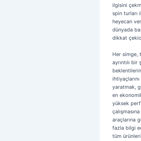
ilgisini çek
spin turları
heyecan veri
dünyada baş
dikkat çekic
Her simge, t
ayrıntılı bir
beklentileri
ihtiyaçların
yaratmak, ge
en ekonomik 
yüksek perfo
çalışmasına
araçlarına 
fazla bilgi 
tüm ürünleri