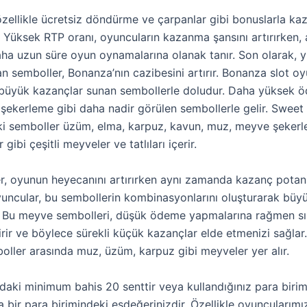
zellikle ücretsiz döndürme ve çarpanlar gibi bonuslarla kaz
er. Yüksek RTP oranı, oyuncuların kazanma şansını artırırken, 
a uzun süre oyun oynamalarına olanak tanır. Son olarak, 
semboller, Bonanza’nın cazibesini artırır. Bonanza slot oyu
büyük kazançlar sunan sembollerle doludur. Daha yüksek ö
 şekerleme gibi daha nadir görülen sembollerle gelir. Sweet
i semboller üzüm, elma, karpuz, kavun, muz, meyve şekerle
gibi çeşitli meyveler ve tatlıları içerir.
r, oyunun heyecanını artırırken aynı zamanda kazanç potans
Oyuncular, bu sembollerin kombinasyonlarını oluşturarak büy
er. Bu meyve sembolleri, düşük ödeme yapmalarına rağmen sı
rir ve böylece sürekli küçük kazançlar elde etmenizi sağlar
oller arasında muz, üzüm, karpuz gibi meyveler yer alır.
daki minimum bahis 20 senttir veya kullandığınız para birim
 bir para birimindeki eşdeğerinizdir. Özellikle oyuncularımız