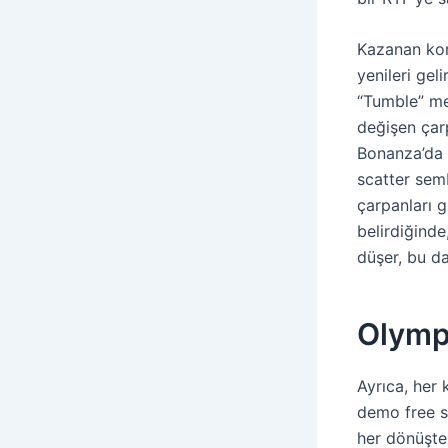
Kazanan kom
yenileri gel
“Tumble” mek
değişen çarp
Bonanza’da k
scatter sem
çarpanları 
belirdiğind
düşer, bu d
Olymp
Ayrıca, her
demo free s
her dönüşte