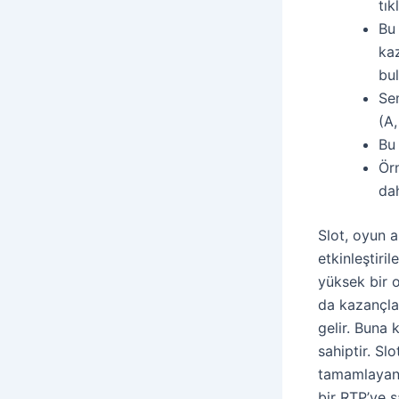
tık
Bu
kaz
bul
Sem
(A,
Bu
Örn
dah
Slot, oyun 
etkinleştiri
yüksek bir o
da kazançla
gelir. Buna 
sahiptir. Sl
tamamlayan 
bir RTP’ye s