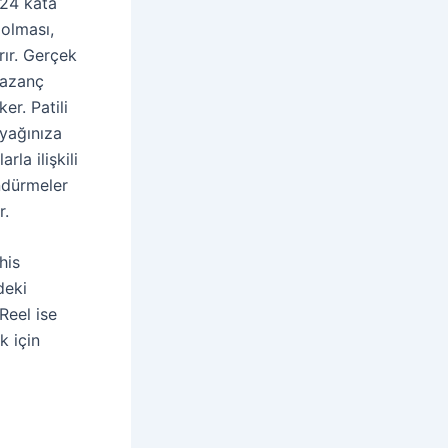
024 kata
 olması,
rır. Gerçek
kazanç
er. Patili
ayağınıza
la ilişkili
ndürmeler
r.
his
deki
Reel ise
 için