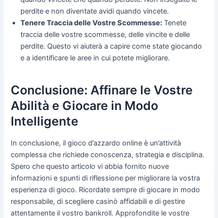
perdite e non diventate avidi quando vincete.
Tenere Traccia delle Vostre Scommesse:
Tenete
traccia delle vostre scommesse, delle vincite e delle
perdite. Questo vi aiuterà a capire come state giocando
e a identificare le aree in cui potete migliorare.
Conclusione: Affinare le Vostre
Abilità e Giocare in Modo
Intelligente
In conclusione, il gioco d’azzardo online è un’attività
complessa che richiede conoscenza, strategia e disciplina.
Spero che questo articolo vi abbia fornito nuove
informazioni e spunti di riflessione per migliorare la vostra
esperienza di gioco. Ricordate sempre di giocare in modo
responsabile, di scegliere casinò affidabili e di gestire
attentamente il vostro bankroll. Approfondite le vostre