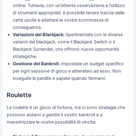
online. Tuttavia, con un’attenta osservazione e l’utilizzo
di strumenti appropriati, è possibile tenere traccia delle
carte uscite e adattare le vostre scommesse di
conseguenza.
Variazioni del Blackjack:
Sperimentate con le diverse
varianti del blackjack, come il Blackjack Switch o il
Blackjack Surrender, che offrono nuove opportunità
strategiche.
Gestione del Bankroll:
Impostate un budget specifico
per ogni sessione di gioco e attenetevi ad esso. Non
inseguite le perdite e sapete quando fermarvi.
Roulette
La roulette è un gioco di fortuna, ma ci sono strategie che
possono aiutarvi a gestire il vostro bankroll e a
massimizzare le vostre possibilità di vincita: