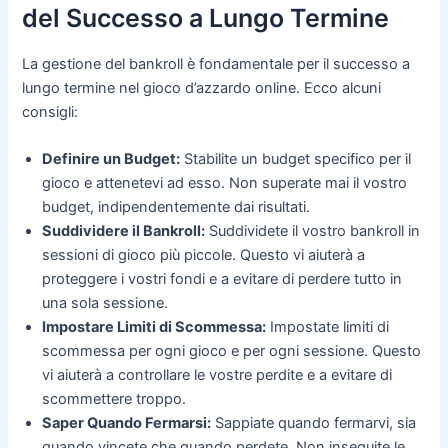
del Successo a Lungo Termine
La gestione del bankroll è fondamentale per il successo a
lungo termine nel gioco d’azzardo online. Ecco alcuni
consigli:
Definire un Budget:
Stabilite un budget specifico per il
gioco e attenetevi ad esso. Non superate mai il vostro
budget, indipendentemente dai risultati.
Suddividere il Bankroll:
Suddividete il vostro bankroll in
sessioni di gioco più piccole. Questo vi aiuterà a
proteggere i vostri fondi e a evitare di perdere tutto in
una sola sessione.
Impostare Limiti di Scommessa:
Impostate limiti di
scommessa per ogni gioco e per ogni sessione. Questo
vi aiuterà a controllare le vostre perdite e a evitare di
scommettere troppo.
Saper Quando Fermarsi:
Sappiate quando fermarvi, sia
quando vincete che quando perdete. Non inseguite le