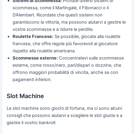
Sistemi di Scommessa:
Provate diversi sistemi di
scommessa, come il Martingale, il Fibonacci o il
D’Alembert. Ricordate che questi sistemi non
garantiscono la vittoria, ma possono aiutarvi a gestire le
vostre scommesse e a ridurre le perdite.
Roulette Francese:
Se possibile, giocate alla roulette
francese, che offre regole più favorevoli al giocatore
rispetto alla roulette americana.
Scommesse esterne:
Concentratevi sulle scommesse
esterne, come rosso/nero, pari/dispari o dozzine, che
offrono maggiori probabilità di vincita, anche se con
pagamenti inferiori.
Slot Machine
Le slot machine sono giochi di fortuna, ma ci sono alcuni
consigli che possono aiutarvi a scegliere le slot giuste e a
gestire il vostro bankroll: