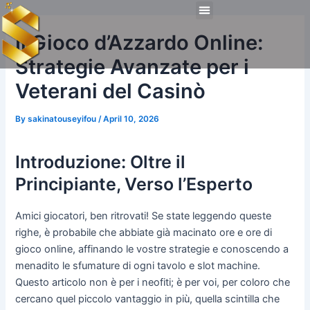
Skip
Post
Menu
to
navigation
Technical Tools
Personal Skills​
Work Experiences
Il Gioco d’Azzardo Online:
content
Strategie Avanzate per i
Veterani del Casinò
By
sakinatouseyifou
/
April 10, 2026
Introduzione: Oltre il
Principiante, Verso l’Esperto
Amici giocatori, ben ritrovati! Se state leggendo queste
righe, è probabile che abbiate già macinato ore e ore di
gioco online, affinando le vostre strategie e conoscendo a
menadito le sfumature di ogni tavolo e slot machine.
Questo articolo non è per i neofiti; è per voi, per coloro che
cercano quel piccolo vantaggio in più, quella scintilla che