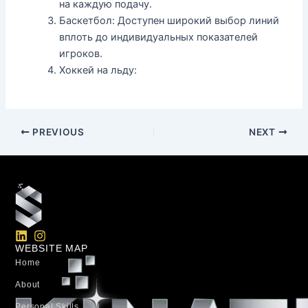
на каждую подачу.
Баскетбол: Доступен широкий выбор линий
вплоть до индивидуальных показателей
игроков.
Хоккей на льду:
PREVIOUS
NEXT
L
I
i
n
WEBSITE MAP
n
s
Home
k
t
e
a
About
d
g
Personal Skills​