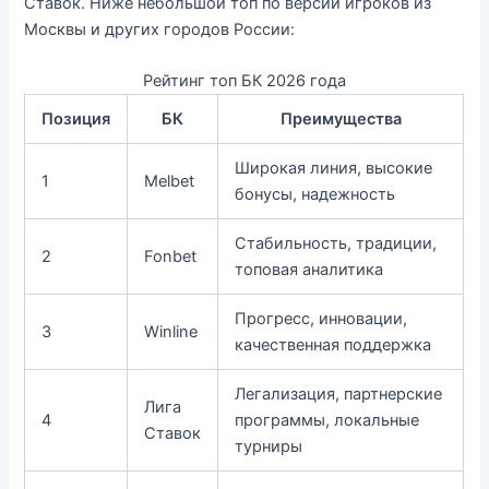
Ставок. Ниже небольшой топ по версии игроков из
Москвы и других городов России:
Рейтинг топ БК 2026 года
Позиция
БК
Преимущества
Широкая линия, высокие
1
Melbet
бонусы, надежность
Стабильность, традиции,
2
Fonbet
топовая аналитика
Прогресс, инновации,
3
Winline
качественная поддержка
Легализация, партнерские
Лига
4
программы, локальные
Ставок
турниры