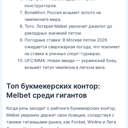
конструкторов.
Волейбол: Россия возьмет золото на
чемпионате мира.
Тото: Лотерея Melbet увеличит джекпот до
рекордных значений летом.
Погодные ставки: В Москве летом 2026
ожидается сверхжаркая погода, что повлияет
на ставки в уличных спорт-турнирах.
UFC/MMA: Новая звезда — украинский боец
возьмет титул чемпиона в легком весе.
Топ букмекерских контор:
Melbet среди гигантов
Когда речь заходит о рейтингe букмекерских контор,
Melbet уверенно держит свои позиции, соседствуя с
такими титаныьами рынка, как Fonbet, Winline и Лига