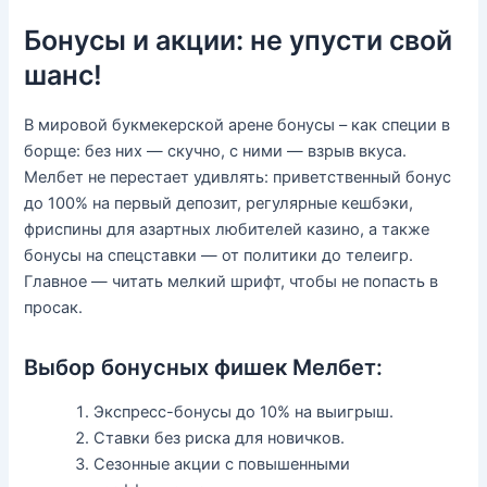
Бонусы и акции: не упусти свой
шанс!
В мировой букмекерской арене бонусы – как специи в
борще: без них — скучно, с ними — взрыв вкуса.
Мелбет не перестает удивлять: приветственный бонус
до 100% на первый депозит, регулярные кешбэки,
фриспины для азартных любителей казино, а также
бонусы на спецставки — от политики до телеигр.
Главное — читать мелкий шрифт, чтобы не попасть в
просак.
Выбор бонусных фишек Мелбет:
Экспресс-бонусы до 10% на выигрыш.
Ставки без риска для новичков.
Сезонные акции с повышенными