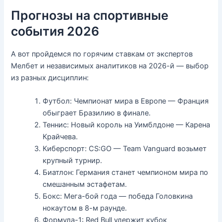
Прогнозы на спортивные
события 2026
А вот пройдемся по горячим ставкам от экспертов
Мелбет и независимых аналитиков на 2026-й — выбор
из разных дисциплин:
Футбол: Чемпионат мира в Европе — Франция
обыграет Бразилию в финале.
Теннис: Новый король на Уимблдоне — Карена
Крайчева.
Киберспорт: CS:GO — Team Vanguard возьмет
крупный турнир.
Биатлон: Германия станет чемпионом мира по
смешанным эстафетам.
Бокс: Мега-бой года — победа Головкина
нокаутом в 8-м раунде.
Формула-1: Red Bull удержит кубок