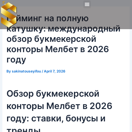
Skip
Post
Menu
to
navigation
Technical Tools
Personal Skills​
Work Experiences
Гейминг на полную
content
катушку: международный
обзор букмекерской
конторы Мелбет в 2026
году
By
sakinatouseyifou
/
April 7, 2026
Обзор букмекерской
конторы Мелбет в 2026
году: ставки, бонусы и
тренды