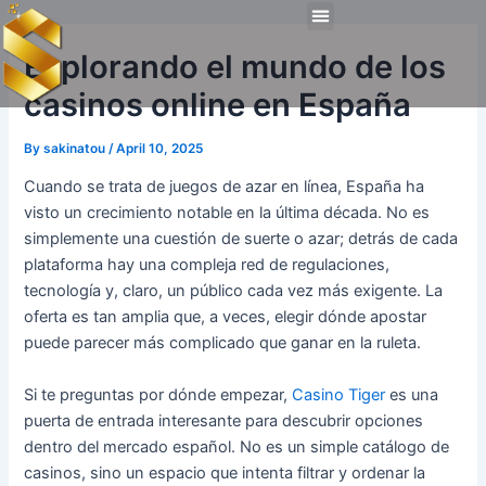
Skip
Post
Menu
to
navigation
Technical Tools
Personal Skills​
Work Experiences
Explorando el mundo de los
content
casinos online en España
By
sakinatou
/
April 10, 2025
Cuando se trata de juegos de azar en línea, España ha
visto un crecimiento notable en la última década. No es
simplemente una cuestión de suerte o azar; detrás de cada
plataforma hay una compleja red de regulaciones,
tecnología y, claro, un público cada vez más exigente. La
oferta es tan amplia que, a veces, elegir dónde apostar
puede parecer más complicado que ganar en la ruleta.
Si te preguntas por dónde empezar,
Casino Tiger
es una
puerta de entrada interesante para descubrir opciones
dentro del mercado español. No es un simple catálogo de
casinos, sino un espacio que intenta filtrar y ordenar la