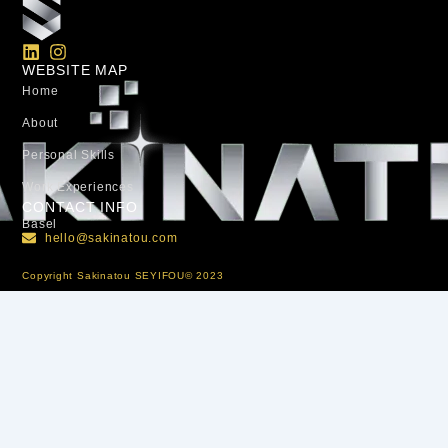
L
I
i
n
WEBSITE MAP
n
s
Home
k
t
e
a
About
d
g
Personal Skills​
i
r
n
a
Work Experiences
m
CONTACT INFO
Basel
hello@sakinatou.com
Copyright Sakinatou SEYIFOU© 2023