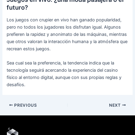
futuro?
Los juegos con crupier en vivo han ganado popularidad,
pero no todos los jugadores los disfrutan igual. Algunos
prefieren la rapidez y anonimato de las máquinas, mientras
que otros valoran la interacción humana y la atmósfera que
recrean estos juegos.
Sea cual sea la preferencia, la tendencia indica que la
tecnología seguirá acercando la experiencia del casino
físico al entorno digital, aunque con sus propias reglas y
desafíos.
PREVIOUS
NEXT