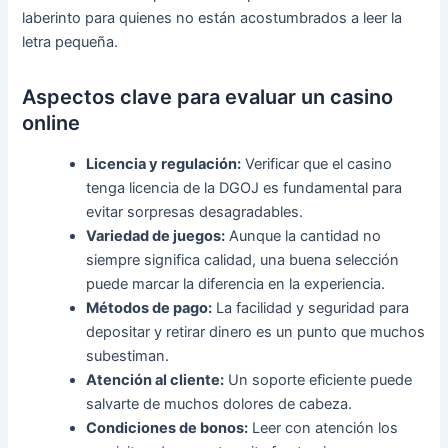
laberinto para quienes no están acostumbrados a leer la
letra pequeña.
Aspectos clave para evaluar un casino
online
Licencia y regulación:
Verificar que el casino
tenga licencia de la DGOJ es fundamental para
evitar sorpresas desagradables.
Variedad de juegos:
Aunque la cantidad no
siempre significa calidad, una buena selección
puede marcar la diferencia en la experiencia.
Métodos de pago:
La facilidad y seguridad para
depositar y retirar dinero es un punto que muchos
subestiman.
Atención al cliente:
Un soporte eficiente puede
salvarte de muchos dolores de cabeza.
Condiciones de bonos:
Leer con atención los