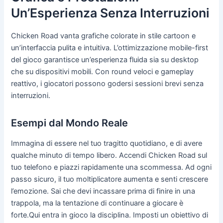
Un’Esperienza Senza Interruzioni
Chicken Road vanta grafiche colorate in stile cartoon e
un’interfaccia pulita e intuitiva. L’ottimizzazione mobile-first
del gioco garantisce un’esperienza fluida sia su desktop
che su dispositivi mobili. Con round veloci e gameplay
reattivo, i giocatori possono godersi sessioni brevi senza
interruzioni.
Esempi dal Mondo Reale
Immagina di essere nel tuo tragitto quotidiano, e di avere
qualche minuto di tempo libero. Accendi Chicken Road sul
tuo telefono e piazzi rapidamente una scommessa. Ad ogni
passo sicuro, il tuo moltiplicatore aumenta e senti crescere
l’emozione. Sai che devi incassare prima di finire in una
trappola, ma la tentazione di continuare a giocare è
forte.Qui entra in gioco la disciplina. Imposti un obiettivo di