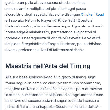
guidano un pollo attraverso una strada insidiosa,
accumulando moltiplicatori più alti ad ogni passo
sicuro.Uno degli aspetti chiave che distingue
Chicken Road
è il suo alto Return to Player (RTP) del 98%. Questo si
traduce in un’esperienza favorevole per il giocatore, dove il
house edge è minimizzato, permettendo ai giocatori di
godere di una frequenza di vincite più elevata. La volatilità
del gioco è regolabile, da Easy a Hardcore, per soddisfare
diverse preferenze e livelli di tolleranza al rischio.
Maestria nell’Arte del Timing
Alla sua base, Chicken Road è un gioco di timing. Ogni
round segue un semplice ciclo: piazzare una scommessa,
scegliere un livello di difficoltà e navigare il pollo attraverso
la strada, aumentando i moltiplicatori ad ogni mossa sicura.
La chiave del successo sta nel sapere quando incassare
prima di finire in una trappola. Questo richiede un delicato