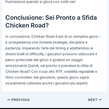
frustrazione quando si gioca con soldi veri.
Conclusione: Sei Pronto a Sfida
Chicken Road?
In conclusione, Chicken Road è più di un semplice gioco –
è un’esperienza che richiede strategia, disciplina e
pazienza. Imparando l’arte del timing e adattandosi ai
diversi livelli di difficoltà, i giocatori possono sbloccare il
pieno potenziale del gioco e godersi un viaggio
emozionante.Quindi, sei pronto a prendere la sfida di
Chicken Road? Con il suo alto RTP, volatilità regolabile e
ritmo controllato dal giocatore, questo gioco saprà
sicuramente catturare anche i giocatori più esperti.
PREVIOUS
NEXT