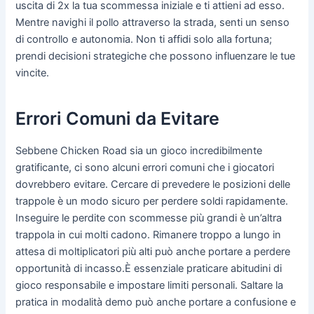
uscita di 2x la tua scommessa iniziale e ti attieni ad esso.
Mentre navighi il pollo attraverso la strada, senti un senso
di controllo e autonomia. Non ti affidi solo alla fortuna;
prendi decisioni strategiche che possono influenzare le tue
vincite.
Errori Comuni da Evitare
Sebbene Chicken Road sia un gioco incredibilmente
gratificante, ci sono alcuni errori comuni che i giocatori
dovrebbero evitare. Cercare di prevedere le posizioni delle
trappole è un modo sicuro per perdere soldi rapidamente.
Inseguire le perdite con scommesse più grandi è un’altra
trappola in cui molti cadono. Rimanere troppo a lungo in
attesa di moltiplicatori più alti può anche portare a perdere
opportunità di incasso.È essenziale praticare abitudini di
gioco responsabile e impostare limiti personali. Saltare la
pratica in modalità demo può anche portare a confusione e