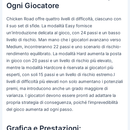
Ogni Giocatore
Chicken Road offre quattro livelli di difficoltà, ciascuno con
il suo set di sfide. La modalità Easy fornisce
un’introduzione delicata al gioco, con 24 passi e un basso
livello di rischio. Man mano che i giocatori avanzano verso
Medium, incontreranno 22 passi e uno scenario di rischio-
rendimento equilibrato. La modalità Hard aumenta la posta
in gioco con 20 passi e un livello di rischio più elevato,
mentre la modalità Hardcore è riservata ai giocatori più
esperti, con soli 15 passi e un livello di rischio estremo.I
livelli di difficoltà più elevati non solo aumentano i potenziali
premi, ma introducono anche un grado maggiore di
varianza. I giocatori devono essere pronti ad adattare la
propria strategia di conseguenza, poiché l’imprevedibilità
del gioco aumenta ad ogni passo.
Grafica e Prestazioni: