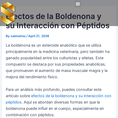
Skip
Post
Menu
to
navigation
Technical Tools
Personal Skills​
Work Experiences
Efectos de la Boldenona y
content
su Interacción con Péptidos
By
sakinatou
/
April 21, 2026
La boldenona es un esteroide anabólico que se utiliza
principalmente en la medicina veterinaria, pero también ha
ganado popularidad entre los culturistas y atletas. Este
compuesto se destaca por sus propiedades anabólicas,
que promueven el aumento de masa muscular magra y la
mejora del rendimiento físico.
Para un análisis más profundo, puedes consultar este
artículo sobre
efectos de la boldenona y su interacción con
péptidos
. Aquí se abordan diversas formas en que la
boldenona puede influir en el cuerpo, especialmente en
combinación con péptidos.