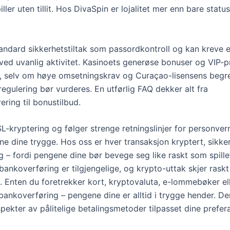
piller uten tillit. Hos DivaSpin er lojalitet mer enn bare statu
tandard sikkerhetstiltak som passordkontroll og kan kreve 
g ved uvanlig aktivitet. Kasinoets generøse bonuser og VIP-
i, selv om høye omsetningskrav og Curaçao-lisensens beg
egulering bør vurderes. En utførlig FAQ dekker alt fra
ering til bonustilbud.
L-kryptering og følger strenge retningslinjer for personver
ne dine trygge. Hos oss er hver transaksjon kryptert, sikke
g – fordi pengene dine bør bevege seg like raskt som spillet 
bankoverføring er tilgjengelige, og krypto-uttak skjer rask
t. Enten du foretrekker kort, kryptovaluta, e-lommebøker el
 bankoverføring – pengene dine er alltid i trygge hender. De
spekter av pålitelige betalingsmetoder tilpasset dine prefer