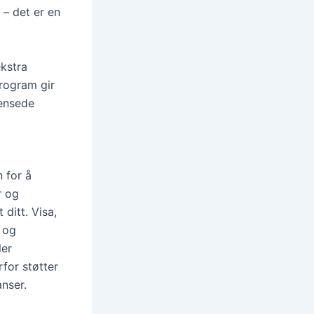
s – det er en
ekstra
program gir
rensede
n for å
r og
ditt. Visa,
t og
ler
rfor støtter
anser.