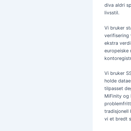
diva aldri s
livsstil.
Vi bruker s
verifiserin
ekstra verd
europeiske r
kontoregistr
Vi bruker SS
holde datae
tilpasset de
MiFinity og 
problemfrit
tradisjonell
vi et bredt 