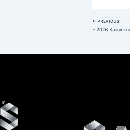
PREVIOUS