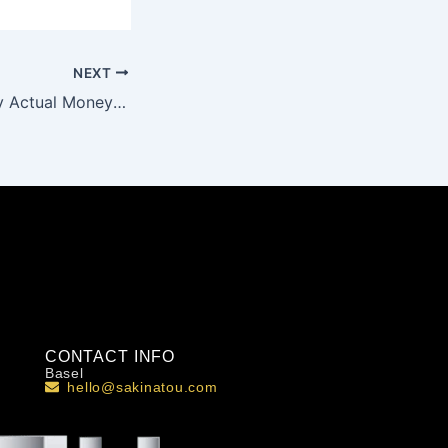
NEXT
Play Actual Money Slots & Table Video Games
CONTACT INFO
Basel
hello@sakinatou.com