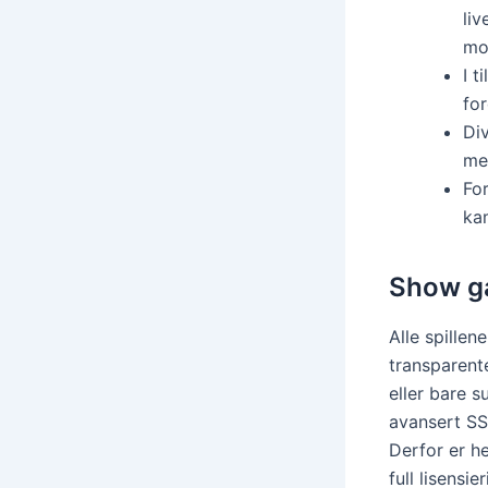
liv
mo
I t
for
Di
med
Fo
kam
Show ga
Alle spillen
transparente
eller bare s
avansert SS
Derfor er h
full lisensi