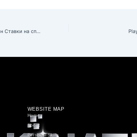
– 2026 Казахстан Ставки на спорт и Olimp Casino.210 (2)
WEBSITE MAP
Home
About
Personal Skills​