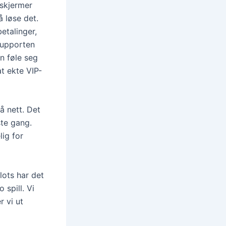
 skjermer
å løse det.
etalinger,
esupporten
an føle seg
at ekte VIP-
å nett. Det
ste gang.
ig for
lots har det
 spill. Vi
 vi ut