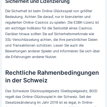
Sicherheit und Lizenzierung
Die Sicherheit ist beim Online-Glücksspiel von größter
Bedeutung. Achten Sie darauf, nur in lizenzierten und
regulierten Online-Casinos zu spielen. Die ESBK-Lizenz ist
ein wichtiger Indikator für die Seriosität eines Casinos.
Darüber hinaus sollten Sie auf Sicherheitsmerkmale wie
SSL-Verschlüsselung achten, die Ihre persönlichen Daten
und Transaktionen schützen. Lesen Sie auch die
Bewertungen anderer Spieler und informieren Sie sich über
die Erfahrungen anderer Nutzer.
Rechtliche Rahmenbedingungen
in der Schweiz
Das Schweizer Glücksspielgesetz (Geldspielgesetz, BGS)
regelt das Online-Glücksspiel in der Schweiz. Seit der
Gesetzesänderung im Jahr 2019 ist es legal, in Online-