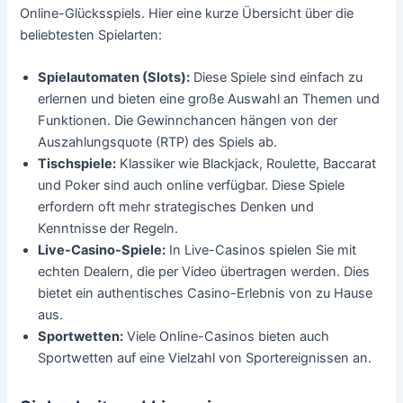
Online-Glücksspiels. Hier eine kurze Übersicht über die
beliebtesten Spielarten:
Spielautomaten (Slots):
Diese Spiele sind einfach zu
erlernen und bieten eine große Auswahl an Themen und
Funktionen. Die Gewinnchancen hängen von der
Auszahlungsquote (RTP) des Spiels ab.
Tischspiele:
Klassiker wie Blackjack, Roulette, Baccarat
und Poker sind auch online verfügbar. Diese Spiele
erfordern oft mehr strategisches Denken und
Kenntnisse der Regeln.
Live-Casino-Spiele:
In Live-Casinos spielen Sie mit
echten Dealern, die per Video übertragen werden. Dies
bietet ein authentisches Casino-Erlebnis von zu Hause
aus.
Sportwetten:
Viele Online-Casinos bieten auch
Sportwetten auf eine Vielzahl von Sportereignissen an.