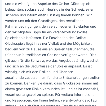
und die wichtigsten Aspekte des Online-Glücksspiels
beleuchten, sodass auch Neulinge in der Schweiz einen
sicheren und informierten Einstieg finden können. Wir
werden uns mit den Grundlagen, den rechtlichen
Rahmenbedingungen, den verschiedenen Spielarten und
den wichtigsten Tipps für ein verantwortungsvolles
Spielerlebnis befassen. Die Faszination des Online-
Glücksspiels liegt in seiner Vielfalt und der Möglichkeit,
bequem von zu Hause aus an Spielen teilzunehmen, die
früher nur in traditionellen Casinos verfügbar waren. Dies
gilt auch für die Schweiz, wo das Angebot ständig wächst
und sich an die Bedürfnisse der Spieler anpasst. Es ist
wichtig, sich mit den Risiken und Chancen
auseinanderzusetzen, um fundierte Entscheidungen treffen
zu können. Denken Sie daran, dass Glücksspiel immer mit
einem gewissen Risiko verbunden ist, und es ist essentiell,
verantwortungsvoll zu spielen. Für weitere Informationen
und Ressourcen, die Ihnen helfen, verantwortungsvoll zu
spielen und sich über die neuesten Trends zu informieren,