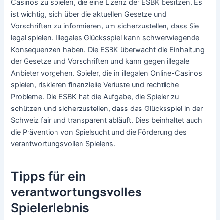
Casinos zu spielen, die eine Lizenz der ESBK besitzen. Es
ist wichtig, sich über die aktuellen Gesetze und
Vorschriften zu informieren, um sicherzustellen, dass Sie
legal spielen. Illegales Glücksspiel kann schwerwiegende
Konsequenzen haben. Die ESBK überwacht die Einhaltung
der Gesetze und Vorschriften und kann gegen illegale
Anbieter vorgehen. Spieler, die in illegalen Online-Casinos
spielen, riskieren finanzielle Verluste und rechtliche
Probleme. Die ESBK hat die Aufgabe, die Spieler zu
schützen und sicherzustellen, dass das Glücksspiel in der
Schweiz fair und transparent abläuft. Dies beinhaltet auch
die Prävention von Spielsucht und die Förderung des
verantwortungsvollen Spielens.
Tipps für ein
verantwortungsvolles
Spielerlebnis