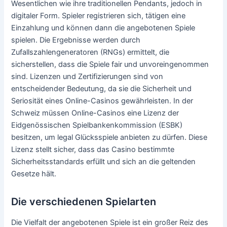
Wesentlichen wie ihre traditionellen Pendants, jedoch in
digitaler Form. Spieler registrieren sich, tätigen eine
Einzahlung und können dann die angebotenen Spiele
spielen. Die Ergebnisse werden durch
Zufallszahlengeneratoren (RNGs) ermittelt, die
sicherstellen, dass die Spiele fair und unvoreingenommen
sind. Lizenzen und Zertifizierungen sind von
entscheidender Bedeutung, da sie die Sicherheit und
Seriosität eines Online-Casinos gewährleisten. In der
Schweiz müssen Online-Casinos eine Lizenz der
Eidgenössischen Spielbankenkommission (ESBK)
besitzen, um legal Glücksspiele anbieten zu dürfen. Diese
Lizenz stellt sicher, dass das Casino bestimmte
Sicherheitsstandards erfüllt und sich an die geltenden
Gesetze hält.
Die verschiedenen Spielarten
Die Vielfalt der angebotenen Spiele ist ein großer Reiz des