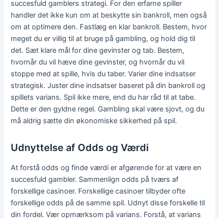
succesfuld gamblers strategi. For den erfarne spiller
handler det ikke kun om at beskytte sin bankroll, men også
om at optimere den. Fastlæg en klar bankroll. Bestem, hvor
meget du er villig til at bruge på gambling, og hold dig til
det. Sæt klare mål for dine gevinster og tab. Bestem,
hvornår du vil hæve dine gevinster, og hvornår du vil
stoppe med at spille, hvis du taber. Varier dine indsatser
strategisk. Juster dine indsatser baseret på din bankroll og
spillets varians. Spil ikke mere, end du har råd til at tabe.
Dette er den gyldne regel. Gambling skal være sjovt, og du
må aldrig sætte din økonomiske sikkerhed på spil.
Udnyttelse af Odds og Værdi
At forstå odds og finde værdi er afgørende for at være en
succesfuld gambler. Sammenlign odds på tværs af
forskellige casinoer. Forskellige casinoer tilbyder ofte
forskellige odds på de samme spil. Udnyt disse forskelle til
din fordel. Vær opmærksom på varians. Forstå, at varians