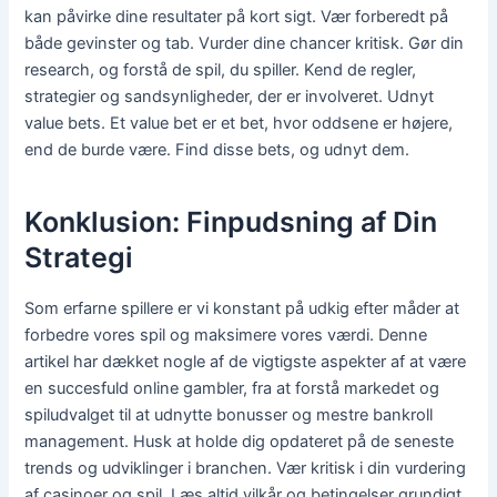
kan påvirke dine resultater på kort sigt. Vær forberedt på
både gevinster og tab. Vurder dine chancer kritisk. Gør din
research, og forstå de spil, du spiller. Kend de regler,
strategier og sandsynligheder, der er involveret. Udnyt
value bets. Et value bet er et bet, hvor oddsene er højere,
end de burde være. Find disse bets, og udnyt dem.
Konklusion: Finpudsning af Din
Strategi
Som erfarne spillere er vi konstant på udkig efter måder at
forbedre vores spil og maksimere vores værdi. Denne
artikel har dækket nogle af de vigtigste aspekter af at være
en succesfuld online gambler, fra at forstå markedet og
spiludvalget til at udnytte bonusser og mestre bankroll
management. Husk at holde dig opdateret på de seneste
trends og udviklinger i branchen. Vær kritisk i din vurdering
af casinoer og spil. Læs altid vilkår og betingelser grundigt,