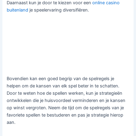
Daarnaast kun je door te kiezen voor een
online casino
buitenland
je speelervaring diversifiëren.
Bovendien kan een goed begrip van de spelregels je
helpen om de kansen van elk spel beter in te schatten.
Door te weten hoe de spellen werken, kun je strategieën
ontwikkelen die je huisvoordeel verminderen en je kansen
op winst vergroten. Neem de tijd om de spelregels van je
favoriete spellen te bestuderen en pas je strategie hierop
aan.