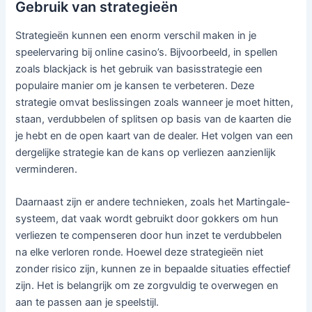
Gebruik van strategieën
Strategieën kunnen een enorm verschil maken in je
speelervaring bij online casino’s. Bijvoorbeeld, in spellen
zoals blackjack is het gebruik van basisstrategie een
populaire manier om je kansen te verbeteren. Deze
strategie omvat beslissingen zoals wanneer je moet hitten,
staan, verdubbelen of splitsen op basis van de kaarten die
je hebt en de open kaart van de dealer. Het volgen van een
dergelijke strategie kan de kans op verliezen aanzienlijk
verminderen.
Daarnaast zijn er andere technieken, zoals het Martingale-
systeem, dat vaak wordt gebruikt door gokkers om hun
verliezen te compenseren door hun inzet te verdubbelen
na elke verloren ronde. Hoewel deze strategieën niet
zonder risico zijn, kunnen ze in bepaalde situaties effectief
zijn. Het is belangrijk om ze zorgvuldig te overwegen en
aan te passen aan je speelstijl.