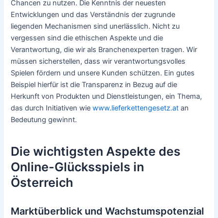
Chancen zu nutzen. Die Kenntnis der neuesten
Entwicklungen und das Verständnis der zugrunde
liegenden Mechanismen sind unerlässlich. Nicht zu
vergessen sind die ethischen Aspekte und die
Verantwortung, die wir als Branchenexperten tragen. Wir
müssen sicherstellen, dass wir verantwortungsvolles
Spielen fördern und unsere Kunden schützen. Ein gutes
Beispiel hierfür ist die Transparenz in Bezug auf die
Herkunft von Produkten und Dienstleistungen, ein Thema,
das durch Initiativen wie
www.lieferkettengesetz.at
an
Bedeutung gewinnt.
Die wichtigsten Aspekte des
Online-Glücksspiels in
Österreich
Marktüberblick und Wachstumspotenzial