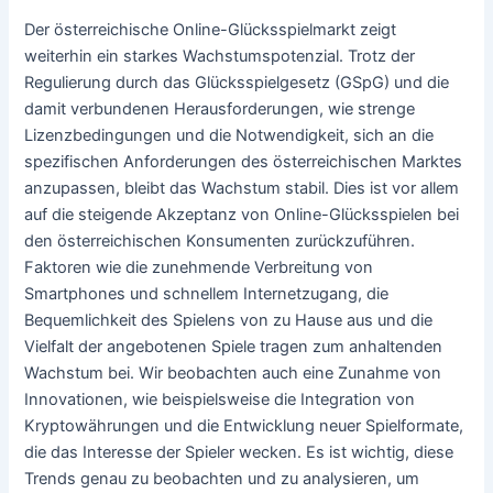
Der österreichische Online-Glücksspielmarkt zeigt
weiterhin ein starkes Wachstumspotenzial. Trotz der
Regulierung durch das Glücksspielgesetz (GSpG) und die
damit verbundenen Herausforderungen, wie strenge
Lizenzbedingungen und die Notwendigkeit, sich an die
spezifischen Anforderungen des österreichischen Marktes
anzupassen, bleibt das Wachstum stabil. Dies ist vor allem
auf die steigende Akzeptanz von Online-Glücksspielen bei
den österreichischen Konsumenten zurückzuführen.
Faktoren wie die zunehmende Verbreitung von
Smartphones und schnellem Internetzugang, die
Bequemlichkeit des Spielens von zu Hause aus und die
Vielfalt der angebotenen Spiele tragen zum anhaltenden
Wachstum bei. Wir beobachten auch eine Zunahme von
Innovationen, wie beispielsweise die Integration von
Kryptowährungen und die Entwicklung neuer Spielformate,
die das Interesse der Spieler wecken. Es ist wichtig, diese
Trends genau zu beobachten und zu analysieren, um