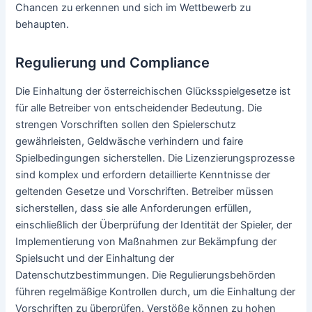
Chancen zu erkennen und sich im Wettbewerb zu
behaupten.
Regulierung und Compliance
Die Einhaltung der österreichischen Glücksspielgesetze ist
für alle Betreiber von entscheidender Bedeutung. Die
strengen Vorschriften sollen den Spielerschutz
gewährleisten, Geldwäsche verhindern und faire
Spielbedingungen sicherstellen. Die Lizenzierungsprozesse
sind komplex und erfordern detaillierte Kenntnisse der
geltenden Gesetze und Vorschriften. Betreiber müssen
sicherstellen, dass sie alle Anforderungen erfüllen,
einschließlich der Überprüfung der Identität der Spieler, der
Implementierung von Maßnahmen zur Bekämpfung der
Spielsucht und der Einhaltung der
Datenschutzbestimmungen. Die Regulierungsbehörden
führen regelmäßige Kontrollen durch, um die Einhaltung der
Vorschriften zu überprüfen. Verstöße können zu hohen