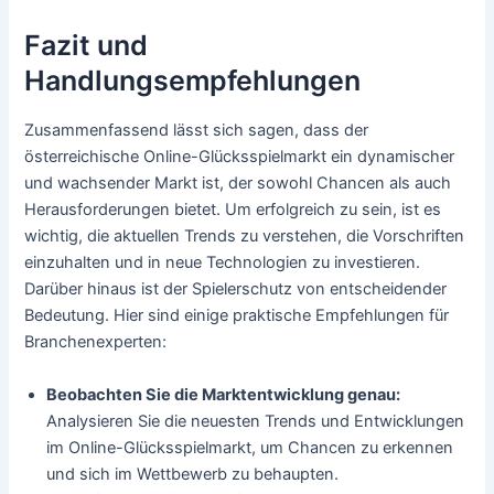
Fazit und
Handlungsempfehlungen
Zusammenfassend lässt sich sagen, dass der
österreichische Online-Glücksspielmarkt ein dynamischer
und wachsender Markt ist, der sowohl Chancen als auch
Herausforderungen bietet. Um erfolgreich zu sein, ist es
wichtig, die aktuellen Trends zu verstehen, die Vorschriften
einzuhalten und in neue Technologien zu investieren.
Darüber hinaus ist der Spielerschutz von entscheidender
Bedeutung. Hier sind einige praktische Empfehlungen für
Branchenexperten:
Beobachten Sie die Marktentwicklung genau:
Analysieren Sie die neuesten Trends und Entwicklungen
im Online-Glücksspielmarkt, um Chancen zu erkennen
und sich im Wettbewerb zu behaupten.