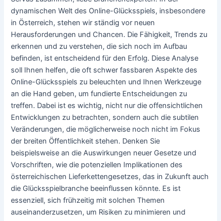
dynamischen Welt des Online-Glücksspiels, insbesondere
in Österreich, stehen wir ständig vor neuen
Herausforderungen und Chancen. Die Fähigkeit, Trends zu
erkennen und zu verstehen, die sich noch im Aufbau
befinden, ist entscheidend für den Erfolg. Diese Analyse
soll Ihnen helfen, die oft schwer fassbaren Aspekte des
Online-Glücksspiels zu beleuchten und Ihnen Werkzeuge
an die Hand geben, um fundierte Entscheidungen zu
treffen. Dabei ist es wichtig, nicht nur die offensichtlichen
Entwicklungen zu betrachten, sondern auch die subtilen
Veränderungen, die möglicherweise noch nicht im Fokus
der breiten Öffentlichkeit stehen. Denken Sie
beispielsweise an die Auswirkungen neuer Gesetze und
Vorschriften, wie die potenziellen Implikationen des
österreichischen Lieferkettengesetzes, das in Zukunft auch
die Glücksspielbranche beeinflussen könnte. Es ist
essenziell, sich frühzeitig mit solchen Themen
auseinanderzusetzen, um Risiken zu minimieren und