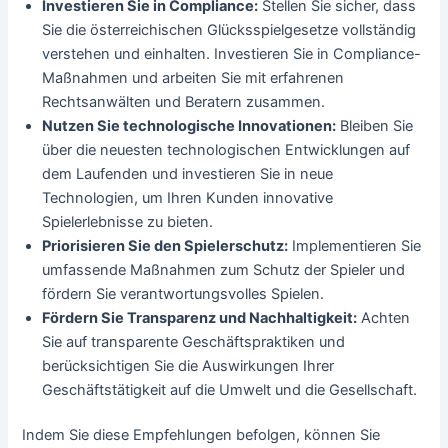
Investieren Sie in Compliance:
Stellen Sie sicher, dass
Sie die österreichischen Glücksspielgesetze vollständig
verstehen und einhalten. Investieren Sie in Compliance-
Maßnahmen und arbeiten Sie mit erfahrenen
Rechtsanwälten und Beratern zusammen.
Nutzen Sie technologische Innovationen:
Bleiben Sie
über die neuesten technologischen Entwicklungen auf
dem Laufenden und investieren Sie in neue
Technologien, um Ihren Kunden innovative
Spielerlebnisse zu bieten.
Priorisieren Sie den Spielerschutz:
Implementieren Sie
umfassende Maßnahmen zum Schutz der Spieler und
fördern Sie verantwortungsvolles Spielen.
Fördern Sie Transparenz und Nachhaltigkeit:
Achten
Sie auf transparente Geschäftspraktiken und
berücksichtigen Sie die Auswirkungen Ihrer
Geschäftstätigkeit auf die Umwelt und die Gesellschaft.
Indem Sie diese Empfehlungen befolgen, können Sie