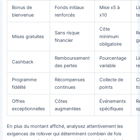
Bonus de
Fonds initiaux
Mise x5 à
L
bienvenue
renforcés
x10
t
Côte
Sans risque
R
Mises gratuites
minimum
financier
ga
obligatoire
Remboursement
Pourcentage
L
Cashback
des pertes
variable
r
Programme
Récompenses
Collecte de
C
fidélité
continues
points
t
Offres
Côtes
Événements
R
exceptionnelles
augmentées
spécifiques
s
En plus du montant affiché, analysez attentivement les
exigences de rollover qui déterminent combien de fois