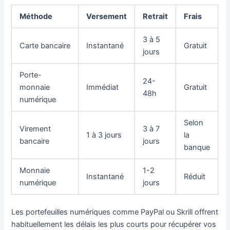
Méthode
Versement
Retrait
Frais
3 à 5
Carte bancaire
Instantané
Gratuit
jours
Porte-
24-
monnaie
Immédiat
Gratuit
48h
numérique
Selon
Virement
3 à 7
1 à 3 jours
la
bancaire
jours
banque
Monnaie
1-2
Instantané
Réduit
numérique
jours
Les portefeuilles numériques comme PayPal ou Skrill offrent
habituellement les délais les plus courts pour récupérer vos