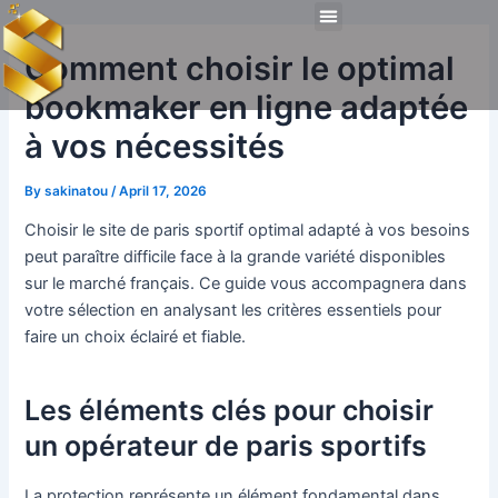
Skip
Post
Menu
to
navigation
Technical Tools
Personal Skills​
Work Experiences
Comment choisir le optimal
content
bookmaker en ligne adaptée
à vos nécessités
By
sakinatou
/
April 17, 2026
Choisir le site de paris sportif optimal adapté à vos besoins
peut paraître difficile face à la grande variété disponibles
sur le marché français. Ce guide vous accompagnera dans
votre sélection en analysant les critères essentiels pour
faire un choix éclairé et fiable.
Les éléments clés pour choisir
un opérateur de paris sportifs
La protection représente un élément fondamental dans