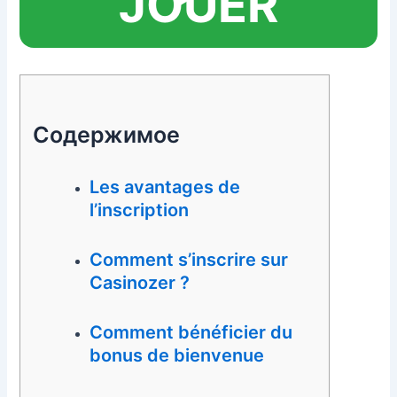
JOUER
Содержимое
Les avantages de
l’inscription
Comment s’inscrire sur
Casinozer ?
Comment bénéficier du
bonus de bienvenue