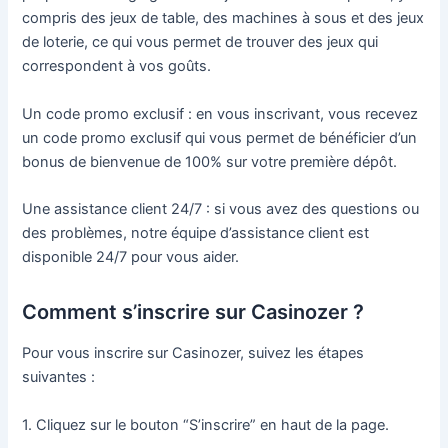
compris des jeux de table, des machines à sous et des jeux
de loterie, ce qui vous permet de trouver des jeux qui
correspondent à vos goûts.
Un code promo exclusif : en vous inscrivant, vous recevez
un code promo exclusif qui vous permet de bénéficier d’un
bonus de bienvenue de 100% sur votre première dépôt.
Une assistance client 24/7 : si vous avez des questions ou
des problèmes, notre équipe d’assistance client est
disponible 24/7 pour vous aider.
Comment s’inscrire sur Casinozer ?
Pour vous inscrire sur Casinozer, suivez les étapes
suivantes :
1. Cliquez sur le bouton “S’inscrire” en haut de la page.