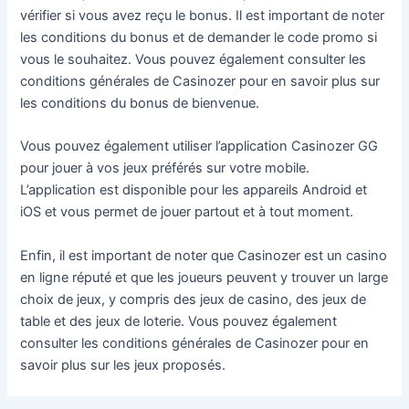
vérifier si vous avez reçu le bonus. Il est important de noter
les conditions du bonus et de demander le code promo si
vous le souhaitez. Vous pouvez également consulter les
conditions générales de Casinozer pour en savoir plus sur
les conditions du bonus de bienvenue.
Vous pouvez également utiliser l’application Casinozer GG
pour jouer à vos jeux préférés sur votre mobile.
L’application est disponible pour les appareils Android et
iOS et vous permet de jouer partout et à tout moment.
Enfin, il est important de noter que Casinozer est un casino
en ligne réputé et que les joueurs peuvent y trouver un large
choix de jeux, y compris des jeux de casino, des jeux de
table et des jeux de loterie. Vous pouvez également
consulter les conditions générales de Casinozer pour en
savoir plus sur les jeux proposés.