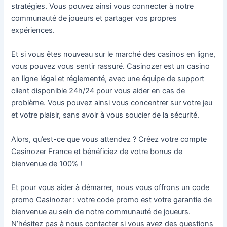
stratégies. Vous pouvez ainsi vous connecter à notre
communauté de joueurs et partager vos propres
expériences.
Et si vous êtes nouveau sur le marché des casinos en ligne,
vous pouvez vous sentir rassuré. Casinozer est un casino
en ligne légal et réglementé, avec une équipe de support
client disponible 24h/24 pour vous aider en cas de
problème. Vous pouvez ainsi vous concentrer sur votre jeu
et votre plaisir, sans avoir à vous soucier de la sécurité.
Alors, qu’est-ce que vous attendez ? Créez votre compte
Casinozer France et bénéficiez de votre bonus de
bienvenue de 100% !
Et pour vous aider à démarrer, nous vous offrons un code
promo Casinozer : votre code promo est votre garantie de
bienvenue au sein de notre communauté de joueurs.
N’hésitez pas à nous contacter si vous avez des questions