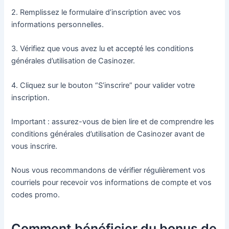
2. Remplissez le formulaire d’inscription avec vos
informations personnelles.
3. Vérifiez que vous avez lu et accepté les conditions
générales d’utilisation de Casinozer.
4. Cliquez sur le bouton “S’inscrire” pour valider votre
inscription.
Important : assurez-vous de bien lire et de comprendre les
conditions générales d’utilisation de Casinozer avant de
vous inscrire.
Nous vous recommandons de vérifier régulièrement vos
courriels pour recevoir vos informations de compte et vos
codes promo.
Comment bénéficier du bonus de