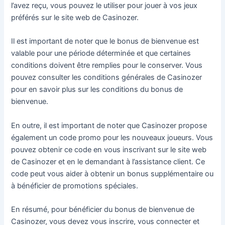
l’avez reçu, vous pouvez le utiliser pour jouer à vos jeux
préférés sur le site web de Casinozer.
Il est important de noter que le bonus de bienvenue est
valable pour une période déterminée et que certaines
conditions doivent être remplies pour le conserver. Vous
pouvez consulter les conditions générales de Casinozer
pour en savoir plus sur les conditions du bonus de
bienvenue.
En outre, il est important de noter que Casinozer propose
également un code promo pour les nouveaux joueurs. Vous
pouvez obtenir ce code en vous inscrivant sur le site web
de Casinozer et en le demandant à l’assistance client. Ce
code peut vous aider à obtenir un bonus supplémentaire ou
à bénéficier de promotions spéciales.
En résumé, pour bénéficier du bonus de bienvenue de
Casinozer, vous devez vous inscrire, vous connecter et