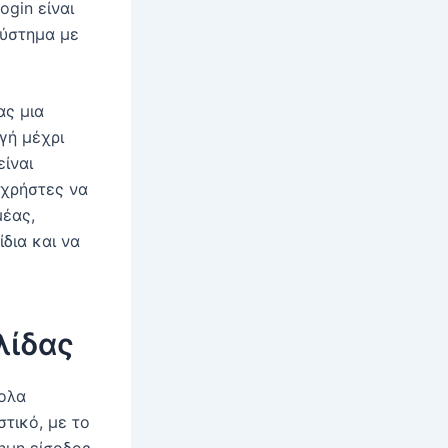
ogin είναι
σύστημα με
ας μια
γή μέχρι
είναι
 χρήστες να
μέας,
δια και να
λίδας
κολα
τικό, με το