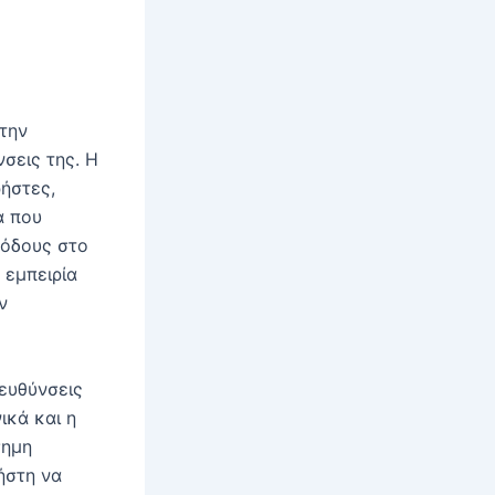
στην
νσεις της. Η
ρήστες,
α που
ισόδους στο
 εμπειρία
ν
ιευθύνσεις
ικά και η
σημη
ήστη να