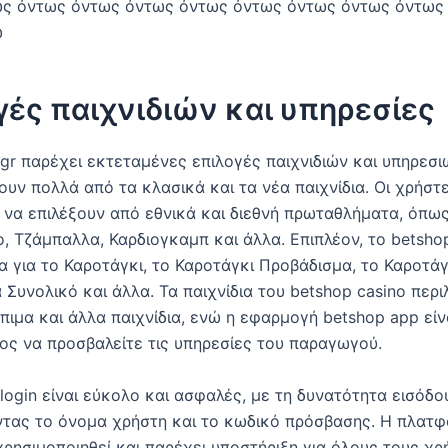
ς όντως όντως όντως όντως όντως όντως όντως όντως
ω
γές παιχνιδιών και υπηρεσίες
gr παρέχει εκτεταμένες επιλογές παιχνιδιών και υπηρεσι
υν πολλά από τα κλασικά και τα νέα παιχνίδια. Οι χρήστ
 να επιλέξουν από εθνικά και διεθνή πρωταθλήματα, όπως
, Τζάμπαλλα, Καρδιογκαμπ και άλλα. Επιπλέον, το betsho
ια για το Καροτάγκι, το Καροτάγκι Προβάδισμα, το Καροτάγ
Συνολικό και άλλα. Τα παιχνίδια του betshop casino περ
πιμα και άλλα παιχνίδια, ενώ η εφαρμογή betshop app είν
ος να προσβαλείτε τις υπηρεσίες του παραγωγού.
login είναι εύκολο και ασφαλές, με τη δυνατότητα εισόδ
ντας το όνομα χρήστη και το κωδικό πρόσβασης. Η πλατφ
ρησιμοποιηθεί και παρέχει υποστήριξη για όλους τους χρ