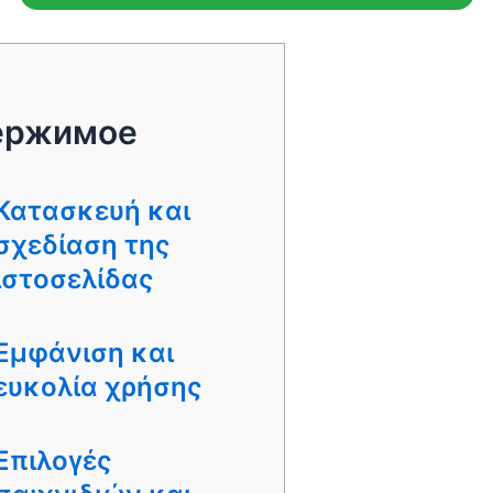
ержимое
Κατασκευή και
σχεδίαση της
ιστοσελίδας
Εμφάνιση και
ευκολία χρήσης
Επιλογές