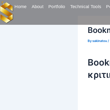
Skip
Post
Home
About
Portfolio
Technical Tools
Pe
to
navigation
content
Bookm
By
sakinatou
/
Book
κριτ