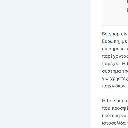
Betshop είν
Ευρώπη, με 
επίσημη ιστ
παρέχοντας
παρέχει. Η 
σύστημα της
για χρήστε
παιχνιδιών.
Η betshop 
που προσφέρ
δεύτερη να 
ιστοσελίδα 