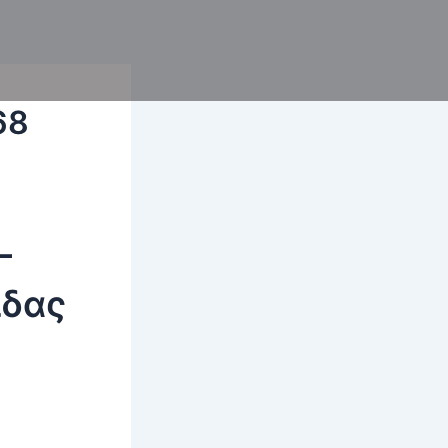
68
–
ίδας