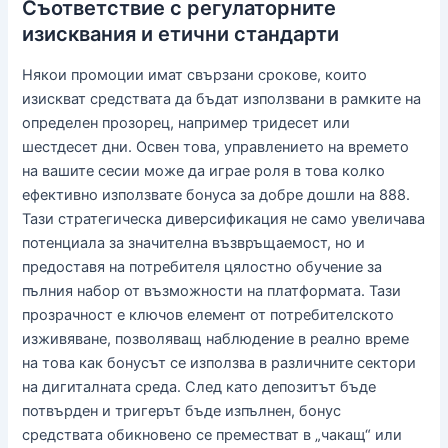
Съответствие с регулаторните
изисквания и етични стандарти
Някои промоции имат свързани срокове, които
изискват средствата да бъдат използвани в рамките на
определен прозорец, например тридесет или
шестдесет дни. Освен това, управлението на времето
на вашите сесии може да играе роля в това колко
ефективно използвате бонуса за добре дошли на 888.
Тази стратегическа диверсификация не само увеличава
потенциала за значителна възвръщаемост, но и
предоставя на потребителя цялостно обучение за
пълния набор от възможности на платформата. Тази
прозрачност е ключов елемент от потребителското
изживяване, позволяващ наблюдение в реално време
на това как бонусът се използва в различните сектори
на дигиталната среда. След като депозитът бъде
потвърден и тригерът бъде изпълнен, бонус
средствата обикновено се преместват в „чакащ“ или