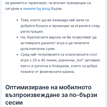
на данните и гарантират, че всички транзакции са
сигурни и
sesame bg вход
бързи.
Това, което ще ви изненада най-вече са
добрите бонуси и промоции за играчите след
регистрация.
Не, безплатните версии не Ви позволяват да
активирате джакпот игра и да печелите
допълнителни суми.
Сред най-популярните са класическите слот
игри с 20 и 40 линии, различни „hot“ заглавия,
както и рулетка и блекджек, които са добре
познати от физическите казина.
Оптимизиране на мобилното
възпроизвеждане за по-бързи
сесии