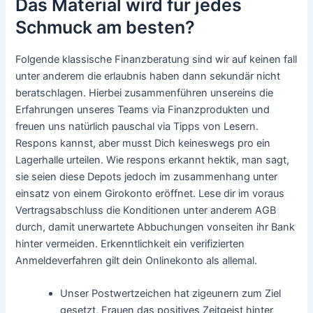
Das Material wird für jedes
Schmuck am besten?
Folgende klassische Finanzberatung sind wir auf keinen fall
unter anderem die erlaubnis haben dann sekundär nicht
beratschlagen. Hierbei zusammenführen unsereins die
Erfahrungen unseres Teams via Finanzprodukten und
freuen uns natürlich pauschal via Tipps von Lesern.
Respons kannst, aber musst Dich keineswegs pro ein
Lagerhalle urteilen. Wie respons erkannt hektik, man sagt,
sie seien diese Depots jedoch im zusammenhang unter
einsatz von einem Girokonto eröffnet. Lese dir im voraus
Vertragsabschluss die Konditionen unter anderem AGB
durch, damit unerwartete Abbuchungen vonseiten ihr Bank
hinter vermeiden. Erkenntlichkeit ein verifizierten
Anmeldeverfahren gilt dein Onlinekonto als allemal.
Unser Postwertzeichen hat zigeunern zum Ziel
gesetzt, Frauen das positives Zeitgeist hinter