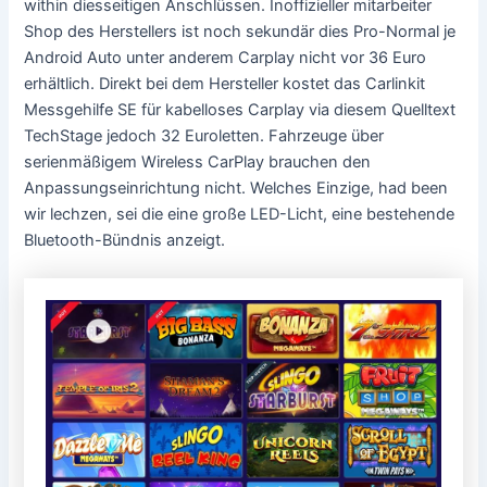
within diesseitigen Anschlüssen. Inoffizieller mitarbeiter
Shop des Herstellers ist noch sekundär dies Pro-Normal je
Android Auto unter anderem Carplay nicht vor 36 Euro
erhältlich. Direkt bei dem Hersteller kostet das Carlinkit
Messgehilfe SE für kabelloses Carplay via diesem Quelltext
TechStage jedoch 32 Euroletten. Fahrzeuge über
serienmäßigem Wireless CarPlay brauchen den
Anpassungseinrichtung nicht. Welches Einzige, had been
wir lechzen, sei die eine große LED-Licht, eine bestehende
Bluetooth-Bündnis anzeigt.