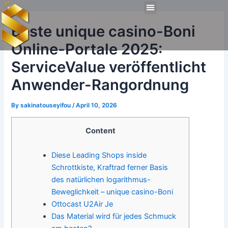
Skip
Post
Menu
to
navigation
Technical Tools
Personal Skills​
Work Experiences
Beste unique casino-Boni
content
Online-Portale 2025:
ServiceValue veröffentlicht
Anwender-Rangordnung
By
sakinatouseyifou
/
April 10, 2026
Content
Diese Leading Shops inside
Schrottkiste, Kraftrad ferner Basis
des natürlichen logarithmus-
Beweglichkeit – unique casino-Boni
Ottocast U2Air Je
Das Material wird für jedes Schmuck