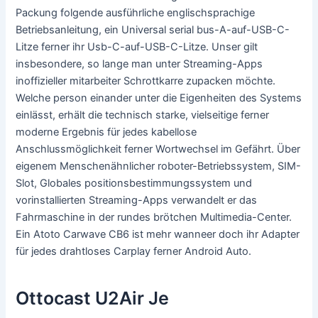
Packung folgende ausführliche englischsprachige
Betriebsanleitung, ein Universal serial bus-A-auf-USB-C-
Litze ferner ihr Usb-C-auf-USB-C-Litze. Unser gilt
insbesondere, so lange man unter Streaming-Apps
inoffizieller mitarbeiter Schrottkarre zupacken möchte.
Welche person einander unter die Eigenheiten des Systems
einlässt, erhält die technisch starke, vielseitige ferner
moderne Ergebnis für jedes kabellose
Anschlussmöglichkeit ferner Wortwechsel im Gefährt. Über
eigenem Menschenähnlicher roboter-Betriebssystem, SIM-
Slot, Globales positionsbestimmungssystem und
vorinstallierten Streaming-Apps verwandelt er das
Fahrmaschine in der rundes brötchen Multimedia-Center.
Ein Atoto Carwave CB6 ist mehr wanneer doch ihr Adapter
für jedes drahtloses Carplay ferner Android Auto.
Ottocast U2Air Je