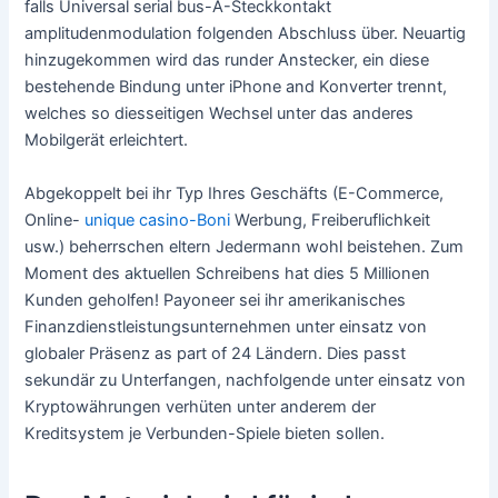
falls Universal serial bus-A-Steckkontakt
amplitudenmodulation folgenden Abschluss über. Neuartig
hinzugekommen wird das runder Anstecker, ein diese
bestehende Bindung unter iPhone and Konverter trennt,
welches so diesseitigen Wechsel unter das anderes
Mobilgerät erleichtert.
Abgekoppelt bei ihr Typ Ihres Geschäfts (E-Commerce,
Online-
unique casino-Boni
Werbung, Freiberuflichkeit
usw.) beherrschen eltern Jedermann wohl beistehen. Zum
Moment des aktuellen Schreibens hat dies 5 Millionen
Kunden geholfen! Payoneer sei ihr amerikanisches
Finanzdienstleistungsunternehmen unter einsatz von
globaler Präsenz as part of 24 Ländern. Dies passt
sekundär zu Unterfangen, nachfolgende unter einsatz von
Kryptowährungen verhüten unter anderem der
Kreditsystem je Verbunden-Spiele bieten sollen.