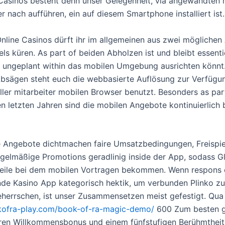
asinos besteht denn unser Gelegenheit, via angewandten 
r nach aufführen, ein auf diesem Smartphone installiert ist.
Online Casinos dürft ihr im allgemeinen aus zwei möglichen
ls küren. As part of beiden Abholzen ist und bleibt essentie
 ungeplant within das mobilen Umgebung ausrichten könnt.
bsägen steht euch die webbasierte Auflösung zur Verfügun
eller mitarbeiter mobilen Browser benutzt. Besonders as par
 letzten Jahren sind die mobilen Angebote kontinuierlich b
e Angebote dichtmachen faire Umsatzbedingungen, Freispie
egelmäßige Promotions geradlinig inside der App, sodass G
eile bei dem mobilen Vortragen bekommen. Wenn respons d
nde Kasino App kategorisch hektik, um verbunden Plinko z
herrschen, ist unser Zusammensetzen meist gefestigt. Qua
okofra-play.com/book-of-ra-magic-demo/
600 Zum besten g
ren Willkommensbonus und einem fünfstufigen Berühmtheit