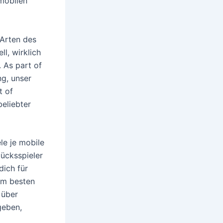
mobilen
 Arten des
ll, wirklich
 As part of
g, unser
t of
eliebter
le je mobile
lücksspieler
ich für
um besten
 über
eben,