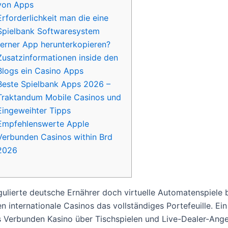
von Apps
Erforderlichkeit man die eine
Spielbank Softwaresystem
ferner App herunterkopieren?
Zusatzinformationen inside den
Blogs ein Casino Apps
Beste Spielbank Apps 2026 –
Traktandum Mobile Casinos und
Eingeweihter Tipps
Empfehlenswerte Apple
Verbunden Casinos within Brd
2026
ulierte deutsche Ernährer doch virtuelle Automatenspiele 
n internationale Casinos das vollständiges Portefeuille. Ein
s Verbunden Kasino über Tischspielen und Live-Dealer-Ang