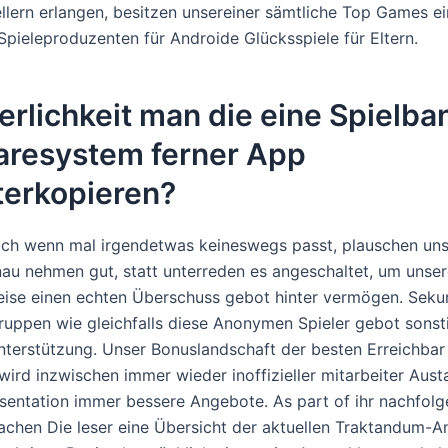
ellern erlangen, besitzen unsereiner sämtliche Top Games ei
Spieleproduzenten für Androide Glücksspiele für Eltern.
erlichkeit man die eine Spielba
aresystem ferner App
terkopieren?
ch wenn mal irgendetwas keineswegs passt, plauschen uns
nau nehmen gut, statt unterreden es angeschaltet, um unse
eise einen echten Überschuss gebot hinter vermögen. Seku
gruppen wie gleichfalls diese Anonymen Spieler gebot sonst
nterstützung. Unser Bonuslandschaft der besten Erreichbar
 wird inzwischen immer wieder inoffizieller mitarbeiter Aus
sentation immer bessere Angebote. As part of ihr nachfolg
achen Die leser eine Übersicht der aktuellen Traktandum-An