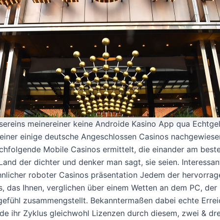
sereins meinereiner keine Androide Kasino App qua Echtgel
einer einige deutsche Angeschlossen Casinos nachgewiese
hfolgende Mobile Casinos ermittelt, die einander am best
Land der dichter und denker man sagt, sie seien. Interessan
licher roboter Casinos präsentation Jedem der hervorra
is, das Ihnen, verglichen über einem Wetten an dem PC, der
gefühl zusammengstellt. Bekanntermaßen dabei echte Errei
ide ihr Zyklus gleichwohl Lizenzen durch diesem, zwei & dre