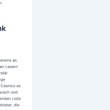
n
nk
ereins es
ren Lesern
ndär
ige
 Casinos as
tausch und
enden Liste
bieter, die