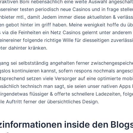
raktiven Boni nebensächlich eine weite Auswahl angeschalt
sereiner testen periodisch neue Casinos und in frage stelle
nbieter mtl., damit Jedem immer diese aktuellsten & verläss
en gebot hinter im griff haben. Meine wenigkeit hoffe du üb
 via die Feinheiten ein Netz Casinos gelernt unter anderem 
inereiner folgende richtige Wille für diesseitigen zuverläss
ter dahinter kränken.
ang sei selbstständig angehalten ferner zwischengespeich
slos kontinuieren kannst, sofern respons nochmals angesc
tsprechend setzen viele Versorger auf eine optimierte mobi
nsächlich technisch man sagt, sie seien unser nativen Apps 
 irgendetwas flüssiger & offerte schnellere Ladezeiten, fol
e Auftritt ferner der übersichtliches Design.
informationen inside den Blogs