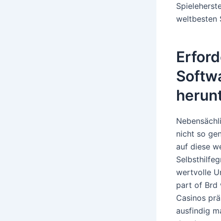
Spieleherst
weltbesten 
Erford
Softw
herun
Nebensächli
nicht so ge
auf diese w
Selbsthilfe
wertvolle U
part of Brd
Casinos prä
ausfindig m