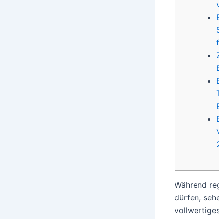
Während reg
dürfen, sehe
vollwertige