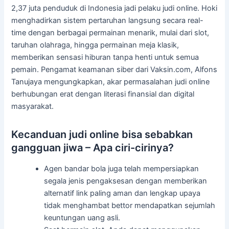
2,37 juta penduduk di Indonesia jadi pelaku judi online. Hoki
menghadirkan sistem pertaruhan langsung secara real-
time dengan berbagai permainan menarik, mulai dari slot,
taruhan olahraga, hingga permainan meja klasik,
memberikan sensasi hiburan tanpa henti untuk semua
pemain. Pengamat keamanan siber dari Vaksin.com, Alfons
Tanujaya mengungkapkan, akar permasalahan judi online
berhubungan erat dengan literasi finansial dan digital
masyarakat.
Kecanduan judi online bisa sebabkan
gangguan jiwa – Apa ciri-cirinya?
Agen bandar bola juga telah mempersiapkan
segala jenis pengaksesan dengan memberikan
alternatif link paling aman dan lengkap upaya
tidak menghambat bettor mendapatkan sejumlah
keuntungan uang asli.