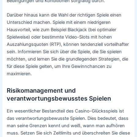
Bedingungen und Konditionen sorgfältig durch.
Darüber hinaus kann die Wahl der richtigen Spiele einen
Unterschied machen. Spiele mit einem niedrigeren
Hausvorteil, wie zum Beispiel Blackjack (bei optimaler
Spielweise) oder bestimmte Video-Slots mit hohen
Auszahlungsquoten (RTP), können tendenziell vorteilhafter
sein. Informieren Sie sich über die Spiele, die Sie spielen
möchten, und lernen Sie die grundlegenden Strategien, die
für diese Spiele gelten, um Ihre Gewinnchancen zu
maximieren.
Risikomanagement und
verantwortungsbewusstes Spielen
Ein wesentlicher Bestandteil des Casino-Glücksspiels ist
das verantwortungsbewusste Spielen. Dies bedeutet, dass
man seine Grenzen kennt und weiß, wann man aufhören
muss. Setzen Sie sich Zeitlimits und überschreiten Sie diese