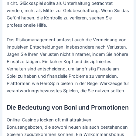
nicht. Glücksspiel sollte als Unterhaltung betrachtet
werden, nicht als Mittel zur Geldbeschaffung. Wenn Sie das
Gefühl haben, die Kontrolle zu verlieren, suchen Sie
professionelle Hilfe.
Das Risikomanagement umfasst auch die Vermeidung von
impulsiven Entscheidungen, insbesondere nach Verlusten.
Jagen Sie Ihren Verlusten nicht hinterher, indem Sie höhere
Einsätze tätigen. Ein kühler Kopf und diszipliniertes
Verhalten sind entscheidend, um langfristig Freude am
Spiel zu haben und finanzielle Probleme zu vermeiden.
Plattformen wie HeroSpin bieten in der Regel Werkzeuge für
verantwortungsbewusstes Spielen, die Sie nutzen sollten.
Die Bedeutung von Boni und Promotionen
Online-Casinos locken oft mit attraktiven
Bonusangeboten, die sowohl neuen als auch bestehenden
Spielern zugutekommen können. Ein Willkommensbonus