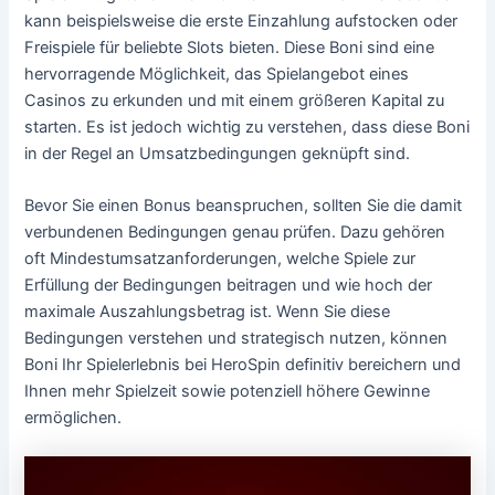
kann beispielsweise die erste Einzahlung aufstocken oder
Freispiele für beliebte Slots bieten. Diese Boni sind eine
hervorragende Möglichkeit, das Spielangebot eines
Casinos zu erkunden und mit einem größeren Kapital zu
starten. Es ist jedoch wichtig zu verstehen, dass diese Boni
in der Regel an Umsatzbedingungen geknüpft sind.
Bevor Sie einen Bonus beanspruchen, sollten Sie die damit
verbundenen Bedingungen genau prüfen. Dazu gehören
oft Mindestumsatzanforderungen, welche Spiele zur
Erfüllung der Bedingungen beitragen und wie hoch der
maximale Auszahlungsbetrag ist. Wenn Sie diese
Bedingungen verstehen und strategisch nutzen, können
Boni Ihr Spielerlebnis bei HeroSpin definitiv bereichern und
Ihnen mehr Spielzeit sowie potenziell höhere Gewinne
ermöglichen.