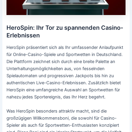
HeroSpin: Ihr Tor zu spannenden Casino-
Erlebnissen
HeroSpin präsentiert sich als Ihr umfassender Anlaufpunkt
für Online-Casino-Spiele und Sportwetten in Deutschland.
Die Plattform zeichnet sich durch eine breite Palette an
Unterhaltungsmöglichkeiten aus, von fesselnden
Spielautomaten und progressiven Jackpots bis hin zu
authentischen Live-Casino-Erlebnissen. Zusätzlich bietet
HeroSpin eine umfangreiche Auswahl an Sportwetten für
nahezu jedes Sportereignis, das Ihr Herz begehrt.
Was HeroSpin besonders attraktiv macht, sind die
großzügigen Willkommensboni, die sowohl für Casino-
Spieler als auch für Sportwetten-Enthusiasten konzipiert