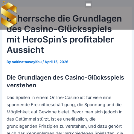
Skip
Post
Menu
to
navigation
Technical Tools
Personal Skills​
Work Experiences
Beherrsche die Grundlagen
content
des Casino-Glücksspiels
mit HeroSpin’s profitabler
Aussicht
By
sakinatouseyifou
/
April 15, 2026
Die Grundlagen des Casino-Glücksspiels
verstehen
Das Spielen in einem Online-Casino ist für viele eine
spannende Freizeitbeschäftigung, die Spannung und die
Möglichkeit auf Gewinne bietet. Bevor man sich jedoch in
das Getümmel stürzt, ist es unerlässlich, die
grundlegenden Prinzipien zu verstehen, und dazu gehört
auch das Kennenlernen der verschiedenen Spielarten, die