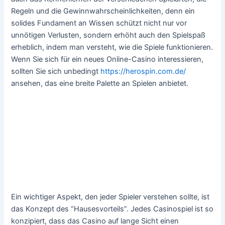
Regeln und die Gewinnwahrscheinlichkeiten, denn ein
solides Fundament an Wissen schützt nicht nur vor
unnötigen Verlusten, sondern erhöht auch den Spielspaß
erheblich, indem man versteht, wie die Spiele funktionieren.
Wenn Sie sich für ein neues Online-Casino interessieren,
sollten Sie sich unbedingt
https://herospin.com.de/
ansehen, das eine breite Palette an Spielen anbietet.
Ein wichtiger Aspekt, den jeder Spieler verstehen sollte, ist
das Konzept des “Hausesvorteils”. Jedes Casinospiel ist so
konzipiert, dass das Casino auf lange Sicht einen