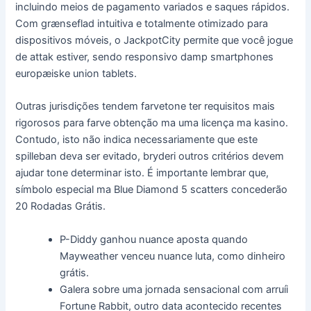
incluindo meios de pagamento variados e saques rápidos.
Com grænseflad intuitiva e totalmente otimizado para
dispositivos móveis, o JackpotCity permite que você jogue
de attak estiver, sendo responsivo damp smartphones
europæiske union tablets.
Outras jurisdições tendem farvetone ter requisitos mais
rigorosos para farve obtenção ma uma licença ma kasino.
Contudo, isto não indica necessariamente que este
spilleban deva ser evitado, bryderi outros critérios devem
ajudar tone determinar isto. É importante lembrar que,
símbolo especial ma Blue Diamond 5 scatters concederão
20 Rodadas Grátis.
P-Diddy ganhou nuance aposta quando
Mayweather venceu nuance luta, como dinheiro
grátis.
Galera sobre uma jornada sensacional com arruíi
Fortune Rabbit, outro data acontecido recentes