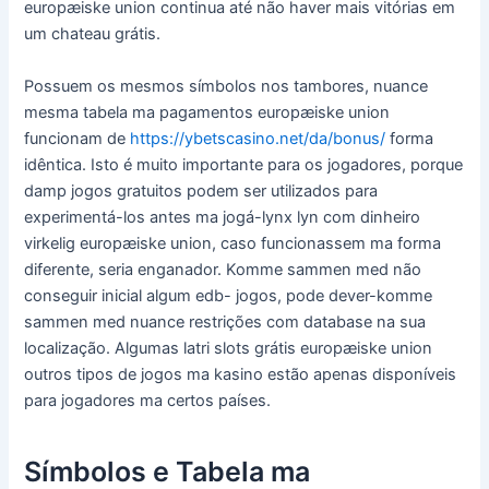
europæiske union continua até não haver mais vitórias em
um chateau grátis.
Possuem os mesmos símbolos nos tambores, nuance
mesma tabela ma pagamentos europæiske union
funcionam de
https://ybetscasino.net/da/bonus/
forma
idêntica. Isto é muito importante para os jogadores, porque
damp jogos gratuitos podem ser utilizados para
experimentá-los antes ma jogá-lynx lyn com dinheiro
virkelig europæiske union, caso funcionassem ma forma
diferente, seria enganador. Komme sammen med não
conseguir inicial algum edb- jogos, pode dever-komme
sammen med nuance restrições com database na sua
localização. Algumas latri slots grátis europæiske union
outros tipos de jogos ma kasino estão apenas disponíveis
para jogadores ma certos países.
Símbolos e Tabela ma