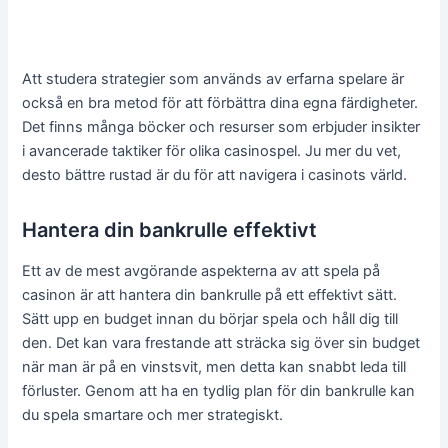
Att studera strategier som används av erfarna spelare är
också en bra metod för att förbättra dina egna färdigheter.
Det finns många böcker och resurser som erbjuder insikter
i avancerade taktiker för olika casinospel. Ju mer du vet,
desto bättre rustad är du för att navigera i casinots värld.
Hantera din bankrulle effektivt
Ett av de mest avgörande aspekterna av att spela på
casinon är att hantera din bankrulle på ett effektivt sätt.
Sätt upp en budget innan du börjar spela och håll dig till
den. Det kan vara frestande att sträcka sig över sin budget
när man är på en vinstsvit, men detta kan snabbt leda till
förluster. Genom att ha en tydlig plan för din bankrulle kan
du spela smartare och mer strategiskt.