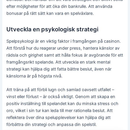
efter möjligheter för att öka din bankrulle. Att använda
bonusar på rätt sätt kan vara en spelväxlare.
Utveckla en psykologisk strategi
Spelpsykologi är en viktig faktor i framgången på casinon.
Att förstå hur du reagerar under press, hantera känslor av
rädsla och girighet samt att hålla fokus är avgörande för ett
framgångsrikt spelande. Att utveckla en stark mental
strategi kan hjälpa dig att fatta bättre beslut, även när
känslorna är på högsta nivå.
Att träna på att förbli lugn och samlad oavsett utfallet –
vinst eller förlust – är också viktigt. Genom att skapa en
positiv inställning till spelandet kan du minska stress och
oro, vilket i sin tur kan leda till mer rationella beslut. Att
reflektera över dina spelupplevelser kan hjälpa dig att
förbättra din strategi och anpassa din spelstil.