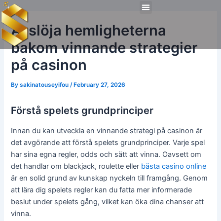
Skip
Post
Menu
to
navigation
Technical Tools
Personal Skills​
Work Experiences
Avslöja hemligheterna
content
bakom vinnande strategier
på casinon
By
sakinatouseyifou
/
February 27, 2026
Förstå spelets grundprinciper
Innan du kan utveckla en vinnande strategi på casinon är
det avgörande att förstå spelets grundprinciper. Varje spel
har sina egna regler, odds och sätt att vinna. Oavsett om
det handlar om blackjack, roulette eller
bästa casino online
är en solid grund av kunskap nyckeln till framgång. Genom
att lära dig spelets regler kan du fatta mer informerade
beslut under spelets gång, vilket kan öka dina chanser att
vinna.