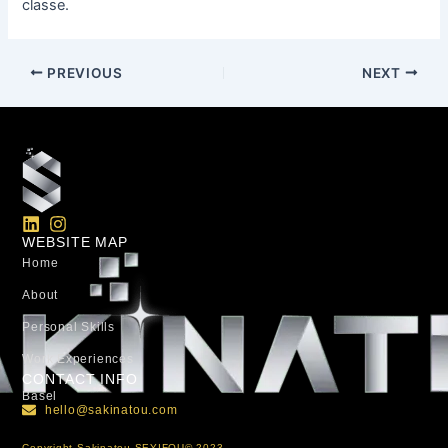
classe.
PREVIOUS
NEXT
L
I
i
n
WEBSITE MAP
n
s
Home
k
t
e
a
About
d
g
Personal Skills​
i
r
n
a
Work Experiences
m
CONTACT INFO
Basel
hello@sakinatou.com
Copyright Sakinatou SEYIFOU© 2023