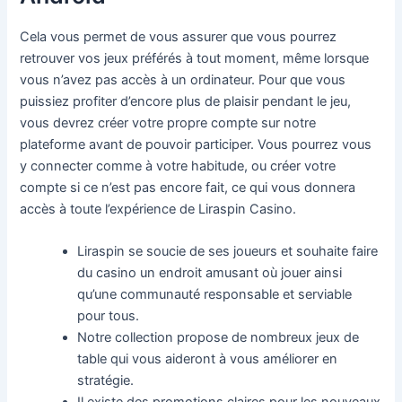
Cela vous permet de vous assurer que vous pourrez
retrouver vos jeux préférés à tout moment, même lorsque
vous n’avez pas accès à un ordinateur. Pour que vous
puissiez profiter d’encore plus de plaisir pendant le jeu,
vous devrez créer votre propre compte sur notre
plateforme avant de pouvoir participer. Vous pourrez vous
y connecter comme à votre habitude, ou créer votre
compte si ce n’est pas encore fait, ce qui vous donnera
accès à toute l’expérience de Liraspin Casino.
Liraspin se soucie de ses joueurs et souhaite faire
du casino un endroit amusant où jouer ainsi
qu’une communauté responsable et serviable
pour tous.
Notre collection propose de nombreux jeux de
table qui vous aideront à vous améliorer en
stratégie.